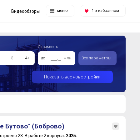
меню
1
в избранном
Видеообзоры
Стоимость
3
4+
до
млн.
Все параметры
Показать все новостройки
е Бутово" (Боброво)
строено 23.
В работе 2 корпуса
: 2025.