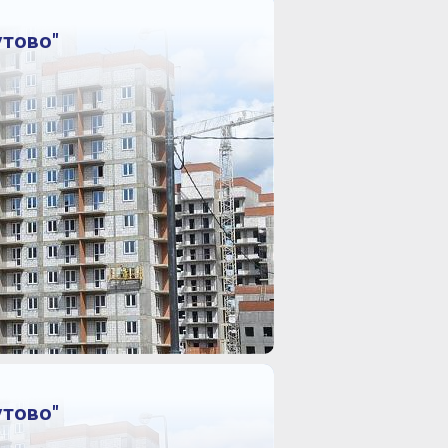
утово"
утово"