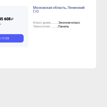
Московская область
,
Ленинский
Г/О
юнь
Июль
Май
Май
Март
Апрель
Февраль
Январь
45 608
₽
Эконом-класс
Класс дома:
Панель
Технология:
8-17-29