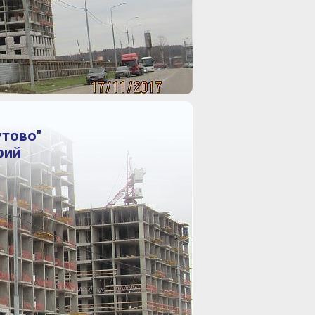
утово"
фий