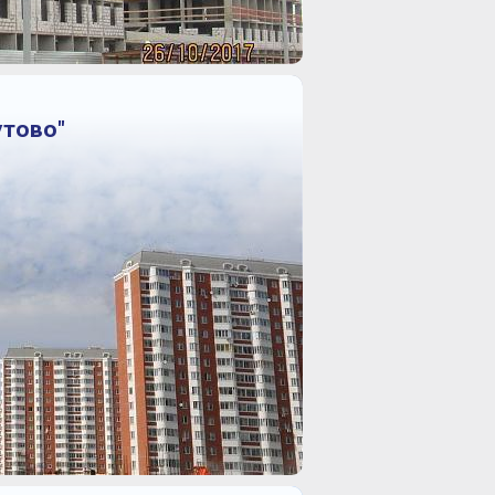
утово"
й