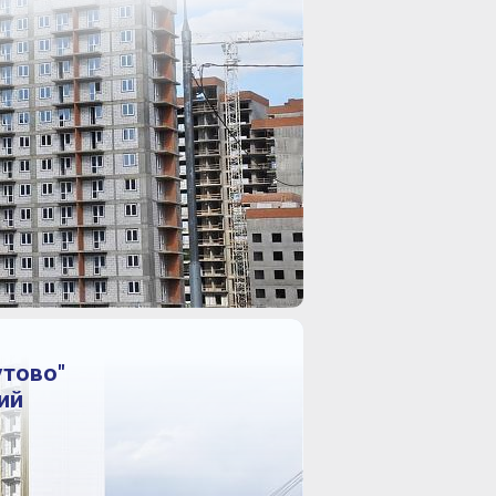
утово"
ий