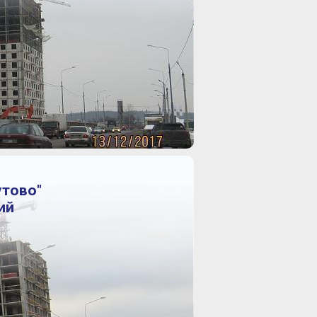
утово"
ий