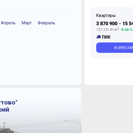
Квартиры:
Апрель
Март
Февраль
Ноябрь
Ноябрь
Октябрь
Август
И
3 870 900
15 5
—
2
157 251 ₽/м
-8.66 %
ПИК
8 (499) 34
утово"
фий