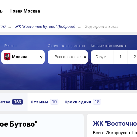
ь
Новая Москва
Г/О
ЖК "Восточное Бутово" (Боброво)
Ход строительства
Регион
Округ, район, метро
Количество комнат
Москва
Расположение
Студия
1
2
163
10
18
ьства
Отзывы
Сроки сдачи
ое Бутово"
ЖК "Восточно
Всего 25 корпусов.
По