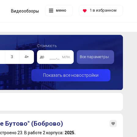
меню
1
в избранном
Видеообзоры
Стоимость
3
4+
до
млн.
Все параметры
Показать все новостройки
е Бутово" (Боброво)
строено 23.
В работе 2 корпуса
: 2025.