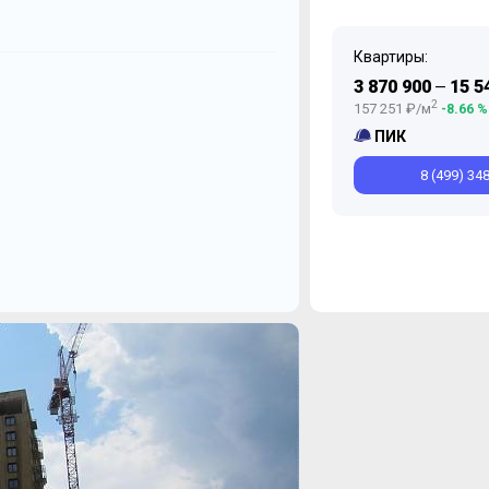
Квартиры:
Ноябрь
Декабрь
Октябрь
Ноябрь
3 870 900
15 5
—
2
157 251 ₽/м
-8.66 %
ПИК
8 (499) 34