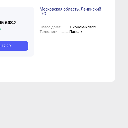
Московская область
,
Ленинский
Г/О
Июль
Октябрь
Май
Июль
Апрель
Июнь
Январь
Май
Апрель
Март
Февраль
45 608
₽
Эконом-класс
Класс дома:
Панель
Технология:
8-17-29