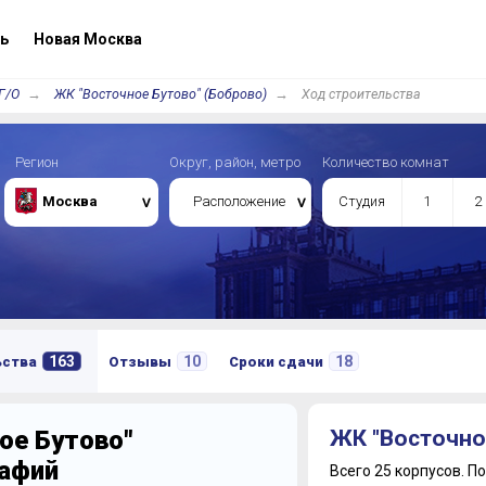
ь
Новая Москва
Г/О
ЖК "Восточное Бутово" (Боброво)
Ход строительства
Регион
Округ, район, метро
Количество комнат
Москва
Расположение
Студия
1
2
163
10
18
ьства
Отзывы
Сроки сдачи
ое Бутово"
ЖК "Восточно
рафий
Всего 25 корпусов.
По