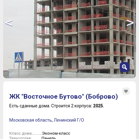
<
>
1
2
ЖК "Восточное Бутово" (Боброво)
3
4
Есть сданные дома.
Строится 2 корпуса
: 2025.
5
6
Московская область
,
Ленинский Г/О
7
8
Эконом-класс
Класс дома:
Панель
Технология: