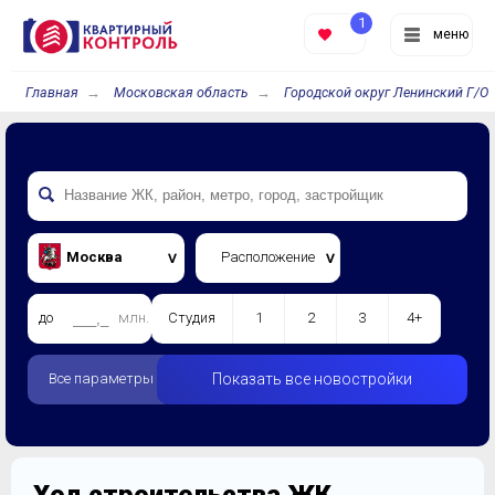
1
меню
Главная
Московская область
Городской округ Ленинский Г/О
Москва
Расположение
до
млн.
Студия
1
2
3
4+
Все параметры
Показать все новостройки