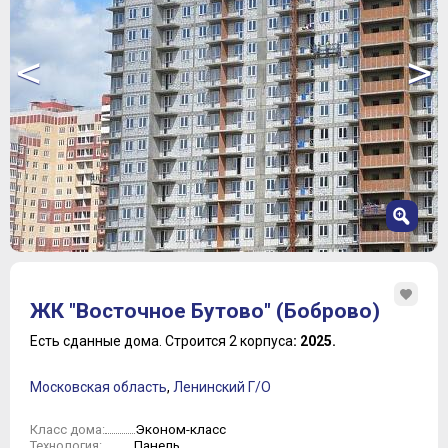
<
>
1
2
ЖК "Восточное Бутово" (Боброво)
3
4
Есть сданные дома.
Строится 2 корпуса
: 2025.
5
6
Московская область
,
Ленинский Г/О
7
8
Эконом-класс
Класс дома:
Панель
Технология: