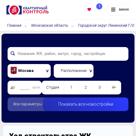
1
меню
Главная
Московская область
Городской округ Ленинский Г/О
Москва
Расположение
до
млн.
Студия
1
2
3
4+
Все параметры
Показать все новостройки