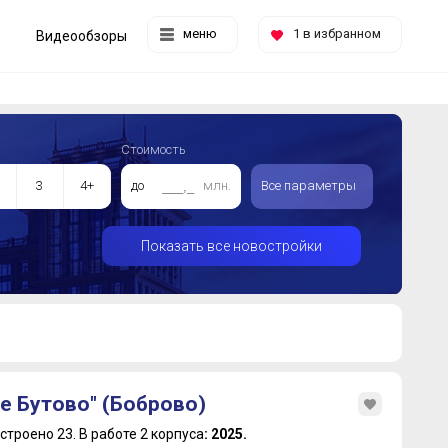
меню
1
в избранном
Видеообзоры
Стоимость
3
4+
до
млн.
Все параметры
Показать все новостройки
е Бутово" (Боброво)
строено 23.
В работе 2 корпуса
: 2025.