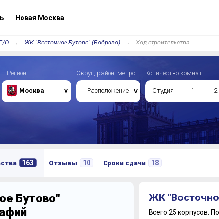
ь
Новая Москва
Г/О
ЖК "Восточное Бутово" (Боброво)
Ход строительства
Регион
Округ, район, метро
Количество комнат
Москва
Расположение
Студия
1
2
163
10
18
ьства
Отзывы
Сроки сдачи
ое Бутово"
ЖК "Восточно
рафий
Всего 25 корпусов.
По