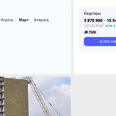
Квартиры:
Апрель
Март
Февраль
Ноябрь
Ноябрь
Октябрь
Август
И
3 870 900
15 5
—
2
157 251 ₽/м
-8.66 %
ПИК
8 (499) 34