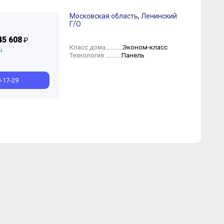
Московская область
,
Ленинский
Г/О
юнь
Июль
Май
Май
Март
Апрель
Февраль
Январь
45 608
₽
Эконом-класс
Класс дома:
Панель
Технология:
8-17-29