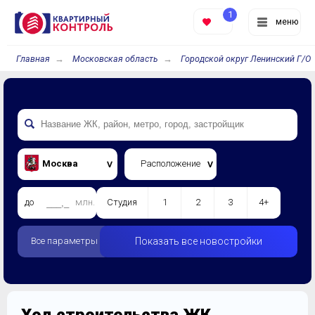
1
меню
Главная
Московская область
Городской округ Ленинский Г/О
Москва
Расположение
до
млн.
Студия
1
2
3
4+
Все параметры
Показать все новостройки