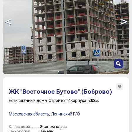
<
>
1
2
ЖК "Восточное Бутово" (Боброво)
3
4
Есть сданные дома.
Строится 2 корпуса
: 2025.
5
6
Московская область
,
Ленинский Г/О
7
8
Эконом-класс
Класс дома:
9
Панель
Технология: