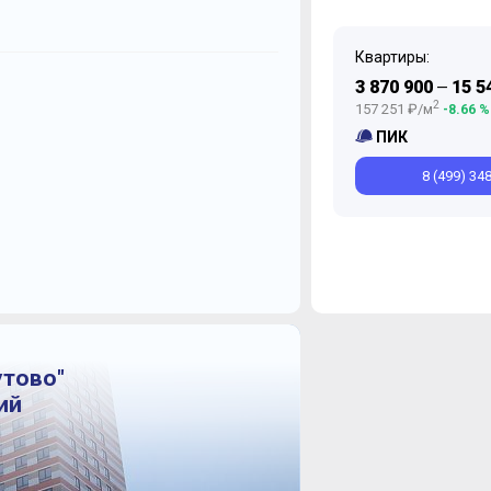
Квартиры:
Ноябрь
Декабрь
Август
Ноябрь
И
3 870 900
15 5
—
2
157 251 ₽/м
-8.66 %
ПИК
8 (499) 34
утово"
ий