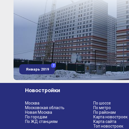
7
Январь 2019
Новостройки
Москва
По шоссе
Московская область
По метро
Новая Москва
По районам
По городам
Карта новостроек
По ЖД станциям
Карта сайта
Топ новостроек