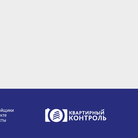
ойщики
кте
кты