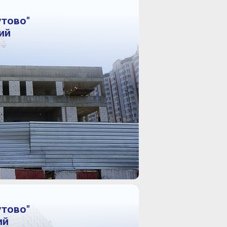
утово"
ий
утово"
ий