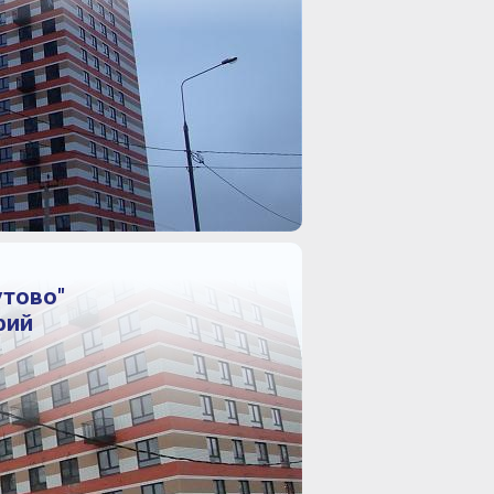
утово"
фий