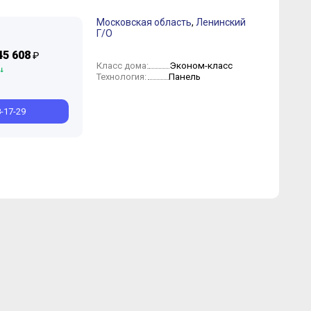
Московская область
,
Ленинский
Г/О
юнь
Октябрь
Май
Июль
Март
Июнь
Февраль
Май
Апрель
Март
Февраль
45 608
₽
Эконом-класс
Класс дома:
Панель
Технология:
8-17-29