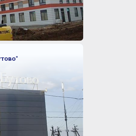
утово"
й