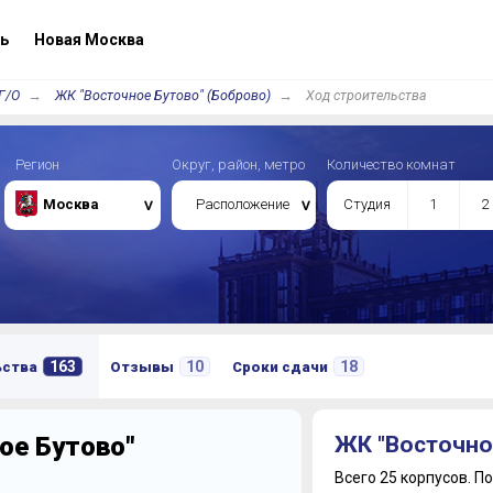
ь
Новая Москва
Г/О
ЖК "Восточное Бутово" (Боброво)
Ход строительства
Регион
Округ, район, метро
Количество комнат
Москва
Расположение
Студия
1
2
163
10
18
ьства
Отзывы
Сроки сдачи
ое Бутово"
ЖК "Восточно
Всего 25 корпусов.
По