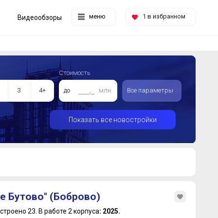
меню
1
в избранном
Видеообзоры
Стоимость
3
4+
до
млн.
Все параметры
Показать все новостройки
е Бутово" (Боброво)
строено 23.
В работе 2 корпуса
: 2025.