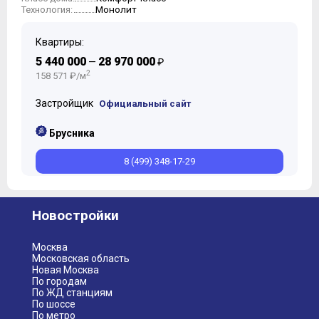
Монолит
Технология:
10
11
Квартиры:
12
13
5 440 000
28 970 000
—
₽
14
2
158 571 ₽/м
15
16
Застройщик
Официальный сайт
17
18
Брусника
19
8 (499) 348-17-29
20
21
22
Новостройки
Москва
Московская область
Новая Москва
По городам
По ЖД станциям
По шоссе
По метро