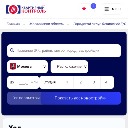
1
меню
Главная
Московская область
Городской округ Ленинский Г/О
Москва
Расположение
до
млн.
Студия
1
2
3
4+
Все параметры
Показать все новостройки