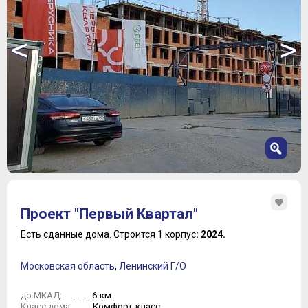
<
>
1
2
Проект "Первый Квартал"
3
4
Есть сданные дома.
Строится 1 корпус
: 2024.
5
6
Московская область
,
Ленинский Г/О
7
8
6 км.
до МКАД:
9
Комфорт-класс
Класс дома: