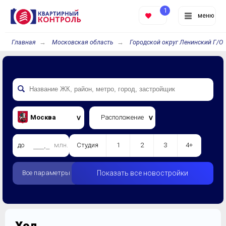
1
меню
Главная
Московская область
Городской округ Ленинский Г/О
Москва
Расположение
до
млн.
Студия
1
2
3
4+
Все параметры
Показать все новостройки