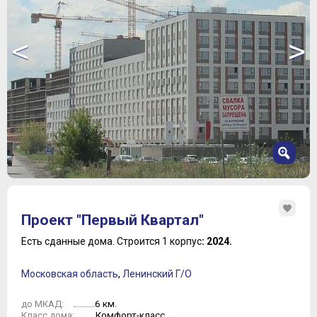
<
>
1
2
Проект "Первый Квартал"
3
4
Есть сданные дома.
Строится 1 корпус
: 2024.
5
6
Московская область
,
Ленинский Г/О
7
6 км.
до МКАД:
Комфорт-класс
Класс дома: