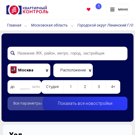
1
меню
Главная
Московская область
Городской округ Ленинский Г/О
Москва
Расположение
до
млн.
Студия
1
2
3
4+
Все параметры
Показать все новостройки