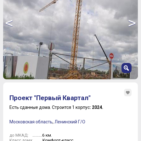
<
>
1
2
Проект "Первый Квартал"
3
4
Есть сданные дома.
Строится 1 корпус
: 2024.
5
6
Московская область
,
Ленинский Г/О
7
6 км.
до МКАД:
Комфорт-класс
Класс дома: