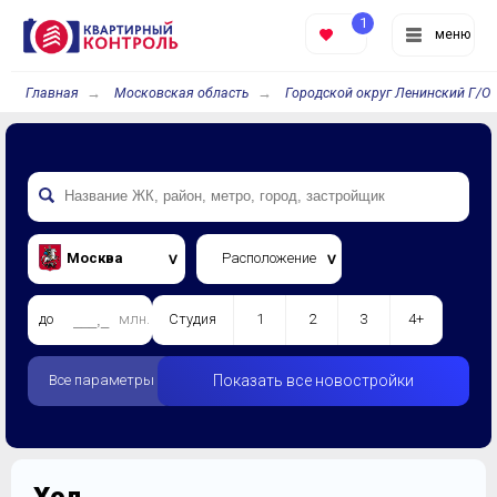
1
меню
Главная
Московская область
Городской округ Ленинский Г/О
Москва
Расположение
до
млн.
Студия
1
2
3
4+
Все параметры
Показать все новостройки