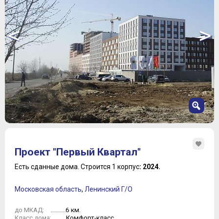
<
>
1
2
Проект "Первый Квартал"
3
4
Есть сданные дома.
Строится 1 корпус
: 2024.
5
6
Московская область
,
Ленинский Г/О
7
6 км.
до МКАД:
Комфорт-класс
Класс дома: