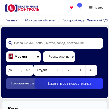
1
меню
Главная
Московская область
Городской округ Ленинский Г/О
Москва
Расположение
до
млн.
Студия
1
2
3
4+
Все параметры
Показать все новостройки