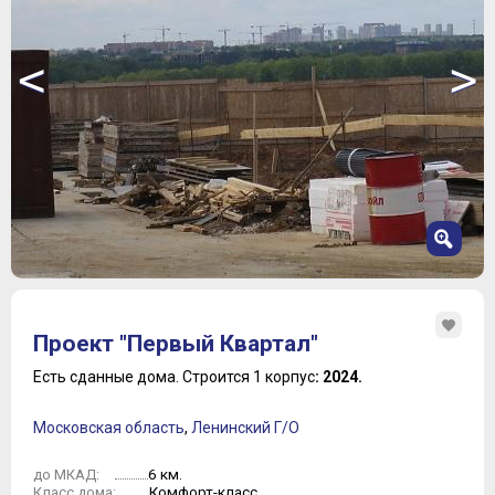
<
>
1
2
Проект "Первый Квартал"
3
4
Есть сданные дома.
Строится 1 корпус
: 2024.
5
6
Московская область
,
Ленинский Г/О
7
6 км.
до МКАД:
Комфорт-класс
Класс дома: