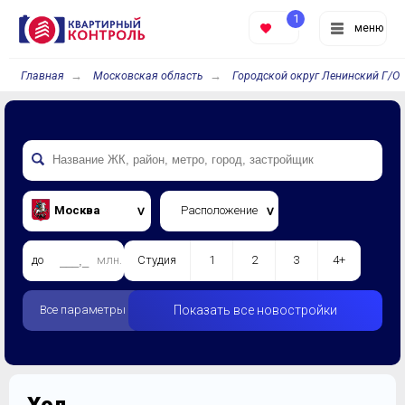
1
меню
Главная
Московская область
Городской округ Ленинский Г/О
Москва
Расположение
до
млн.
Студия
1
2
3
4+
Все параметры
Показать все новостройки