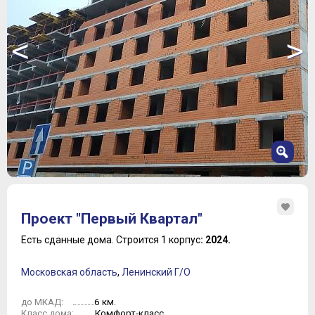
<
>
1
2
Проект "Первый Квартал"
3
4
Есть сданные дома.
Строится 1 корпус
: 2024.
5
6
Московская область
,
Ленинский Г/О
7
8
6 км.
до МКАД:
9
Комфорт-класс
Класс дома: