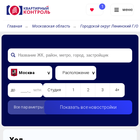
1
меню
Главная
Московская область
Городской округ Ленинский Г/О
Москва
Расположение
до
млн.
Студия
1
2
3
4+
Все параметры
Показать все новостройки