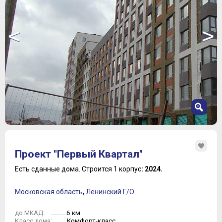
<
>
1
2
Проект "Первый Квартал"
3
4
Есть сданные дома.
Строится 1 корпус
: 2024.
5
6
Московская область
,
Ленинский Г/О
7
8
6 км.
до МКАД:
9
Комфорт-класс
Класс дома: