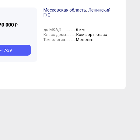
Московская область
,
Ленинский
Г/О
Апрель
Октябрь
Август
Июль
Сентябрь
Июнь
Август
Май
Июль
Апрель
Май
Март
Апрель
Февраль
Март
70 000
₽
6 км.
до МКАД:
Комфорт-класс
Класс дома:
Монолит
Технология:
8-17-29