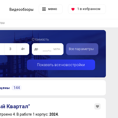
меню
1
в избранном
Видеообзоры
тва
Стоимость
3
4+
до
млн.
Все параметры
Показать все новостройки
144
 цены
ый Квартал"
троено 4.
В работе 1 корпус
: 2024.