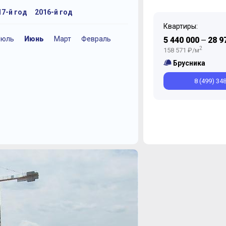
17-й год
2016-й год
Квартиры:
Июль
Июнь
Март
Февраль
Сентябрь
Июнь
Декабрь
Декабрь
Декабрь
Ноябрь
Ноябрь
Ноябрь
Июнь
5 440 000
28 9
—
Февраль
Январь
Январь
2
158 571 ₽/м
Брусника
8 (499) 34