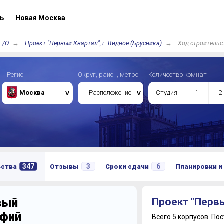
ь
Новая Москва
Г/О
Проект "Первый Квартал", г. Видное (Брусника)
Ход строительс
Регион
Округ, район, метро
Количество комнат
Москва
Расположение
Студия
1
2
347
3
6
ьства
Отзывы
Сроки сдачи
Планировки и
вый
Проект "Перв
афий
Всего 5 корпусов.
Пос