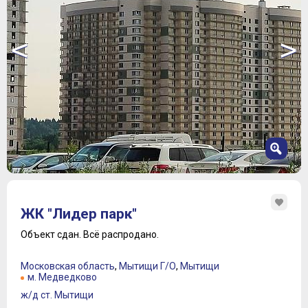
<
>
1
2
ЖК "Лидер парк"
3
4
Объект сдан.
Всё распродано.
5
6
Московская область
,
Мытищи Г/О
,
Мытищи
7
м. Медведково
ж/д ст. Мытищи