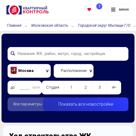
1
меню
Главная
Московская область
Городской округ Мытищи Г/О
Москва
Расположение
до
млн.
Студия
1
2
3
4+
Все параметры
Показать все новостройки