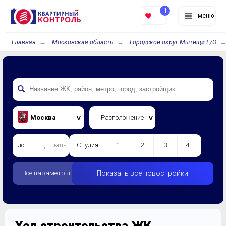
1
меню
Главная
Московская область
Городской округ Мытищи Г/О
Москва
Расположение
до
млн.
Студия
1
2
3
4+
Все параметры
Показать все новостройки