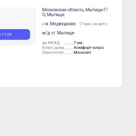
Московская область
,
Мытищи Г/
О
,
Мытищи
ай
Сентябрь
Март
Июль
Февраль
Июнь
Май
Апрель
Март
Февраль
м. Медведково
17 мин. на авто
ж/д ст. Мытищи
8-17-29
7 км.
до МКАД:
Комфорт-класс
Класс дома:
Монолит
Технология: