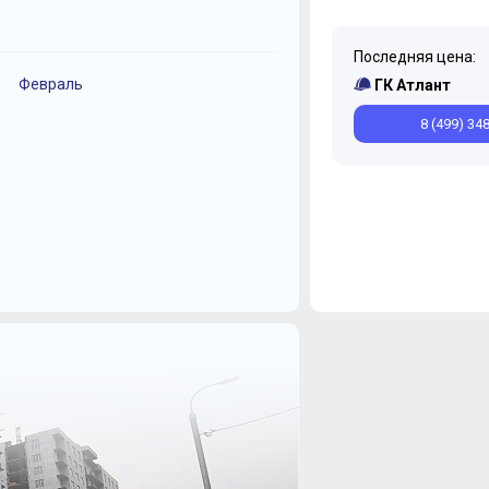
Последняя цена:
Февраль
Декабрь
Декабрь
Декабрь
Июнь
Ноябрь
Ноябрь
М
ГК Атлант
Январь
8 (499) 34