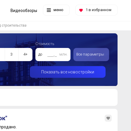
меню
1
в избранном
Видеообзоры
 строительства
Стоимость
3
4+
до
млн.
Все параметры
Показать все новостройки
рк"
продано.