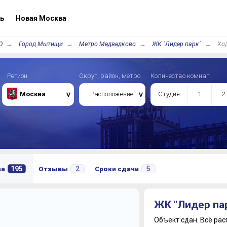
ь
Новая Москва
О
Город Мытищи
Метро Медведково
ЖК "Лидер парк"
Ход
Регион
Округ, район, метро
Количество комнат
Москва
Расположение
Студия
1
2
195
2
5
ва
Отзывы
Сроки сдачи
ЖК "Лидер па
Объект сдан.
Всё рас