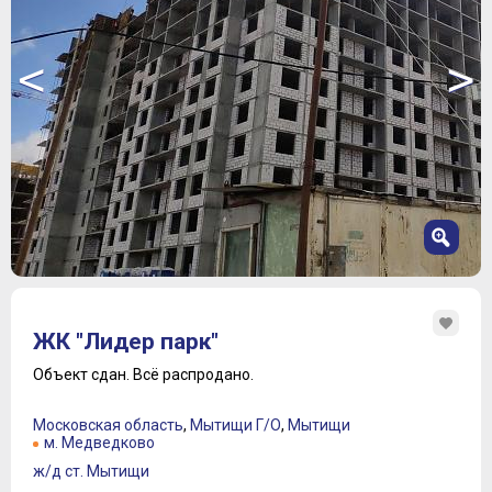
<
>
1
2
ЖК "Лидер парк"
3
4
Объект сдан.
Всё распродано.
5
6
Московская область
,
Мытищи Г/О
,
Мытищи
7
м. Медведково
8
ж/д ст. Мытищи
9