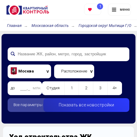
1
меню
Главная
Московская область
Городской округ Мытищи Г/О
Москва
Расположение
до
млн.
Студия
1
2
3
4+
Все параметры
Показать все новостройки