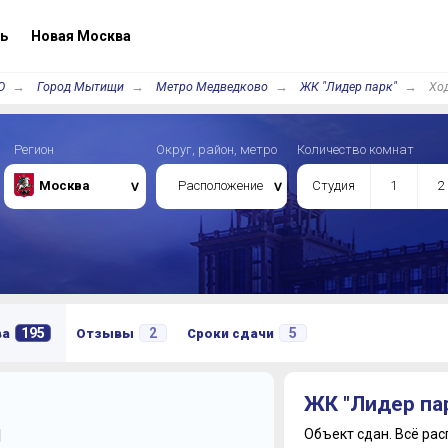
ь
Новая Москва
О
Город Мытищи
Метро Медведково
ЖК "Лидер парк"
Ход
Регион
Округ, район, метро
Количество комнат
Москва
Расположение
Студия
1
2
195
2
5
ва
Отзывы
Сроки сдачи
ЖК "Лидер па
й
Объект сдан.
Всё рас