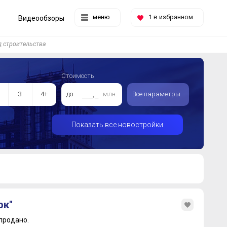
меню
1
в избранном
Видеообзоры
 строительства
Стоимость
3
4+
до
млн.
Все параметры
Показать все новостройки
рк"
продано.