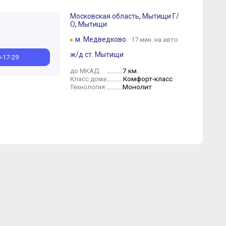
Московская область
,
Мытищи Г/
О
,
Мытищи
ай
Август
Март
Июнь
Февраль
Апрель
Март
Февраль
м. Медведково
17 мин. на авто
ж/д ст. Мытищи
8-17-29
7 км.
до МКАД:
Комфорт-класс
Класс дома:
Монолит
Технология: