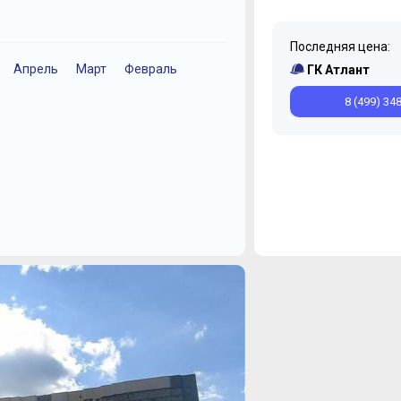
Последняя цена:
Апрель
Март
Февраль
Ноябрь
Декабрь
Декабрь
Сентябрь
Июнь
Ноябрь
М
ГК Атлант
8 (499) 34