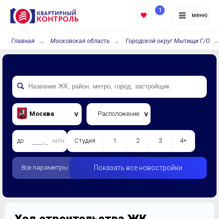
1
меню
Главная
Московская область
Городской округ Мытищи Г/О
Москва
Расположение
до
млн.
Студия
1
2
3
4+
Все параметры
Показать все новостройки