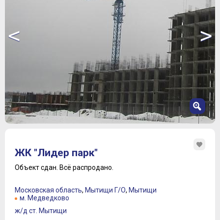
<
>
1
2
ЖК "Лидер парк"
3
4
Объект сдан.
Всё распродано.
5
6
Московская область
,
Мытищи Г/О
,
Мытищи
7
м. Медведково
8
ж/д ст. Мытищи