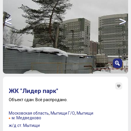
<
>
1
2
ЖК "Лидер парк"
3
4
Объект сдан.
Всё распродано.
5
6
Московская область
,
Мытищи Г/О
,
Мытищи
7
м. Медведково
8
ж/д ст. Мытищи
9