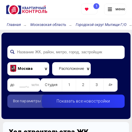
1
меню
Главная
Московская область
Городской округ Мытищи Г/О
Москва
Расположение
до
млн.
Студия
1
2
3
4+
Все параметры
Показать все новостройки