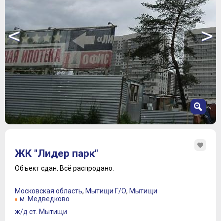
<
>
1
2
ЖК "Лидер парк"
3
4
Объект сдан.
Всё распродано.
5
6
Московская область
,
Мытищи Г/О
,
Мытищи
7
м. Медведково
ж/д ст. Мытищи