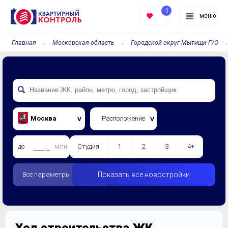
1
меню
Главная
Московская область
Городской округ Мытищи Г/О
Москва
Расположение
до
млн.
Студия
1
2
3
4+
Все параметры
Показать все новостройки