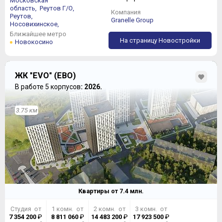
Московская
область,
Реутов Г/О,
Компания
Реутов,
Granelle Group
Носовихинское,
Ближайшее метро
На страницу Новостройки
Новокосино
ЖК "EVO" (ЕВО)
В работе 5 корпусов
: 2026.
3.75 км
Квартиры от
7.4
млн.
Студия от
1 комн. от
2 комн. от
3 комн. от
7 354 200
₽
8 811 060
₽
14 483 200
₽
17 923 500
₽