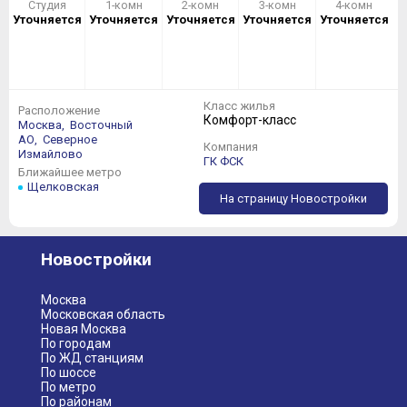
Студия
1-комн
2-комн
3-комн
4-комн
Уточняется
Уточняется
Уточняется
Уточняется
Уточняется
Класс жилья
Расположение
Комфорт-класс
Москва,
Восточный
АО,
Северное
Компания
Измайлово
ГК ФСК
Ближайшее метро
Щелковская
На страницу Новостройки
Новостройки
Москва
Московская область
Новая Москва
По городам
По ЖД станциям
По шоссе
По метро
По районам