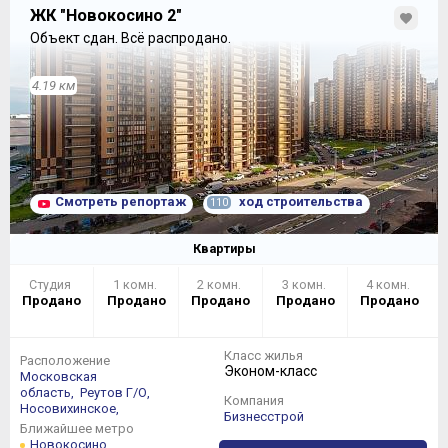
ЖК "Новокосино 2"
Объект сдан.
Всё распродано.
4.19 км
Смотреть репортаж
ход строительства
110
Квартиры
Студия
1 комн.
2 комн.
3 комн.
4 комн.
Продано
Продано
Продано
Продано
Продано
Класс жилья
Расположение
Эконом-класс
Московская
область,
Реутов Г/О,
Компания
Носовихинское,
Бизнесстрой
Ближайшее метро
Новокосино