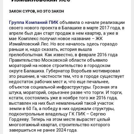
ЗАКОН СУРОВ, НО ЭТО ЗАКОН
Группа Компаний ПИК
объявила о начале реализации
своего нового проекта в Балашихе в марте 2017 года, в
апреле был дан старт продаж в нем квартир, а уже в
мае Комплекс получил новое название – ЖК
Измайловский Лес. Но все началось здесь гораздо
раньше и, надо сказать, история вышла
прелюбопытная. Как известно, в феврале 2016 года
Правительство Московской области объявило
мораторий на новое строительство в городском
округе Балашиха. Губернатор Воробьев мотивировал
это решение, в частности тем, что в городе существует
недостаток рабочих мест и, что еще печальнее,
объектов социальной инфраструктуры. Грозная эта
штука, мораторий, серьезнее разве что торги. И торги,
кстати, состоялись уже в ноябре того же 2016 года,
выставлен на них был немаленький такой участок
земли в 60 Га, а победу в них одержали структуры,
подконтрольные владельцу ГК ПИК – Сергею
Гордееву. Теперь на этом месте вырастет целый
многоэтажный квартал, строительство которого
завершиться не ранее 2024 года.