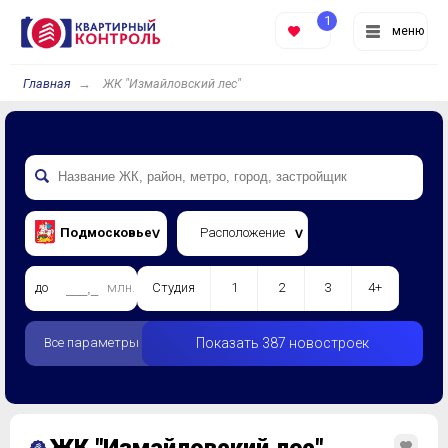
1
меню
Главная
ЖК "Измайловский лес"
Подмосковье
Расположение
до
млн.
Студия
1
2
3
4+
Все параметры
Показать 387 новостроек