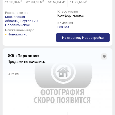
2
2
2
2
от 28,84 м
от 33,63 м
от 57,84 м
от 79,66 м
Класс жилья
Расположение
Комфорт-класс
Московская
область,
Реутов Г/О,
Компания
Носовихинское,
DOGMA
Ближайшее метро
Новокосино
На страницу Новостройки
ЖК «Парковая»
Продажи не начались.
4.06 км