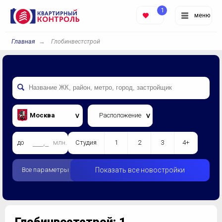
1
меню
Главная
Глобинвестстрой
Москва
Расположение
до
млн.
Студия
1
2
3
4+
Все параметры
Показать все новостройки