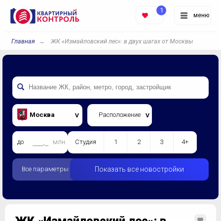
1
меню
Главная
ЖК «Измайловский лес»: в двух шагах от Москвы
Москва
Расположение
до
млн.
Студия
1
2
3
4+
Все параметры
Показать все новостройки