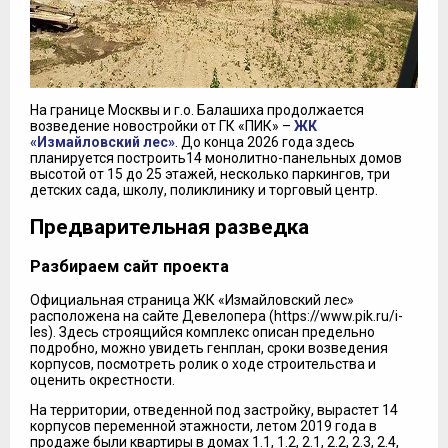
На границе Москвы и г.о. Балашиха продолжается
возведение новостройки от ГК «ПИК» –
ЖК
«Измайловский лес»
. До конца 2026 года здесь
планируется построить14 монолитно-панельных домов
высотой от 15 до 25 этажей, несколько паркингов, три
детских сада, школу, поликлинику и торговый центр.
Предварительная разведка
Разбираем сайт проекта
Официальная страница ЖК «Измайловский лес»
расположена на сайте Девелопера (https://www.pik.ru/i-
les). Здесь строящийся комплекс описан предельно
подробно, можно увидеть генплан, сроки возведения
корпусов, посмотреть ролик о ходе строительства и
оценить окрестности.
На территории, отведенной под застройку, вырастет 14
корпусов переменной этажности, летом 2019 года в
продаже были квартиры в домах 1.1, 1.2, 2.1, 2.2, 2.3, 2.4,