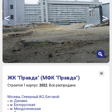
<
>
1
2
ЖК "Правда" (МФК "Правда")
3
4
Строится 1 корпус
: 2022.
Всё распродано.
5
6
Москва
,
Северный АО
,
Беговой
7
м. Динамо
м. Белорусская
м. Менделеевская