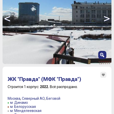
<
>
1
2
ЖК "Правда" (МФК "Правда")
3
4
Строится 1 корпус
: 2022.
Всё распродано.
5
6
Москва
,
Северный АО
,
Беговой
7
м. Динамо
м. Белорусская
м. Менделеевская