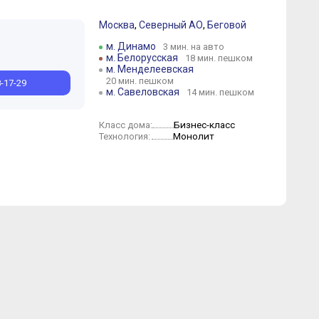
Москва
,
Северный АО
,
Беговой
м. Динамо
3 мин. на авто
Сентябрь
Июль
Июнь
Август
Май
Июль
Март
Июнь
Февраль
Май
Январь
м. Белорусская
18 мин. пешком
м. Менделеевская
20 мин. пешком
8-17-29
м. Савеловская
14 мин. пешком
Бизнес-класс
Класс дома:
Монолит
Технология: