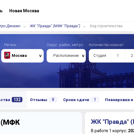
ь
Новая Москва
тро Динамо
ЖК "Правда" (МФК "Правда")
Ход строительства
Регион
Округ, район, метро
Количество комнат
Москва
Расположение
Студия
1
2
132
8
1
ьства
Отзывы
Сроки сдачи
Планировки и
 (МФК
ЖК "Правда" (
В работе 1 корпус
: 20