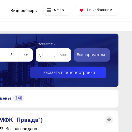
меню
1
в избранном
Видеообзоры
Стоимость
3
4+
до
млн.
Все параметры
Показать все новостройки
348
 цены
МФК "Правда")
22.
Всё распродано.