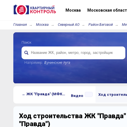
Москва
Московская област
Главная
Москва
Северный АО
Район Беговой
Ме
Поиск
Например:
Бунинские луга
← ЖК "Правда" (МФК "Правда")
Ход строител
Видео
Ход строительства ЖК "Правда"
"Правда")