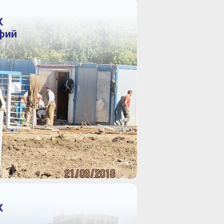
К
афий
К