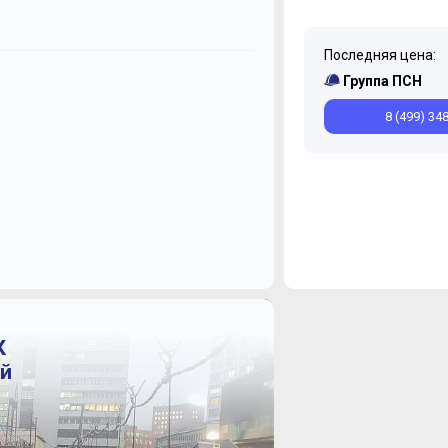
Последняя цена:
Ноябрь
Ноябрь
Сентябрь
Октябрь
Группа ПСН
8 (499) 34
К
ий