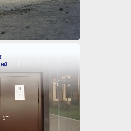
К
фий