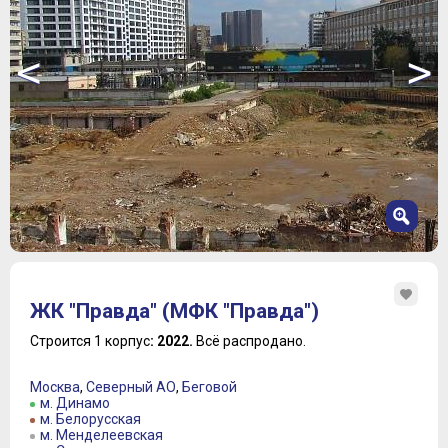
<
>
1
2
ЖК "Правда" (МФК "Правда")
3
4
Строится 1 корпус
: 2022.
Всё распродано.
5
6
Москва
,
Северный АО
,
Беговой
7
м. Динамо
м. Белорусская
м. Менделеевская