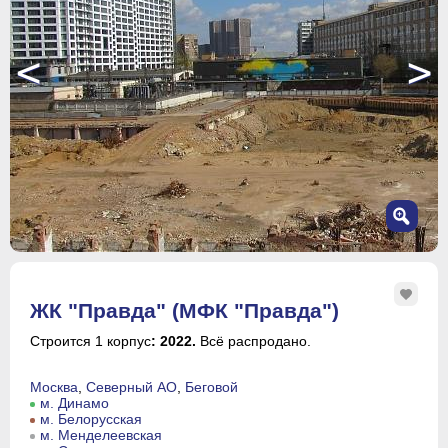
<
>
1
2
ЖК "Правда" (МФК "Правда")
3
4
Строится 1 корпус
: 2022.
Всё распродано.
5
6
Москва
,
Северный АО
,
Беговой
7
м. Динамо
м. Белорусская
м. Менделеевская