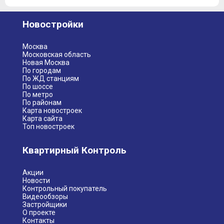
Новостройки
Москва
Московская область
Новая Москва
По городам
По ЖД станциям
По шоссе
По метро
По районам
Карта новостроек
Карта сайта
Топ новостроек
Квартирный Контроль
Акции
Новости
Контрольный покупатель
Видеообзоры
Застройщики
О проекте
Контакты