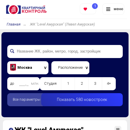
1
меню
Главная
ЖК "Level Амурская" (Левел Амурская)
Москва
Расположение
до
млн.
Студия
1
2
3
4+
Все параметры
Показать 580 новостроек