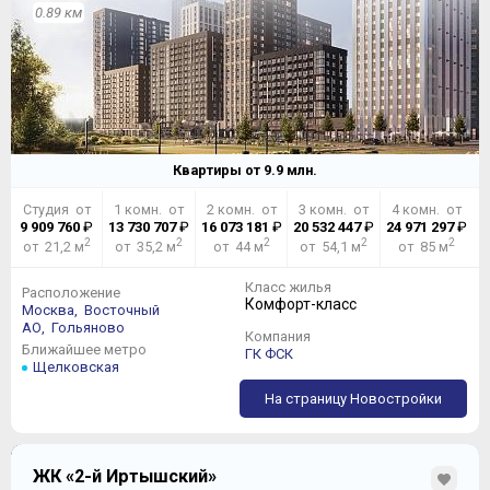
0.89 км
Квартиры от
9.9
млн.
Студия от
1 комн. от
2 комн. от
3 комн. от
4 комн. от
9 909 760
₽
13 730 707
₽
16 073 181
₽
20 532 447
₽
24 971 297
₽
2
2
2
2
2
от 21,2 м
от 35,2 м
от 44 м
от 54,1 м
от 85 м
Класс жилья
Расположение
Комфорт-класс
Москва,
Восточный
АО,
Гольяново
Компания
Ближайшее метро
ГК ФСК
Щелковская
На страницу Новостройки
ЖК «2-й Иртышский»