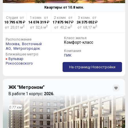
Квартиры от
10.8
млн.
Студия от
1 комн. от
2 комн. от
3 комн. от
10 795 670
₽
14 074 319
₽
17 875 967
₽
24 375 052
₽
2
2
2
2
от 20,01 м
от 32,6 м
от 40,2 м
от 68,17 м
Класс жилья
Расположение
Комфорт-класс
Москва,
Восточный
АО,
Метрогородок
Компания
5. Инфраструктура района достаточно развита.
Ближайшее метро
ПИК
6. Цены на квартиры и апартаменты в Комплексе будут
Бульвар
оставаться на психологически удобоваримом уровне
Рокоссовского
довольно продолжительное время (пока не будет
На страницу Новостройки
объявлено о строительстве рядом следующих ЖК).
ЖК "Метроном"
В работе 1 корпус
: 2026.
0.77 км