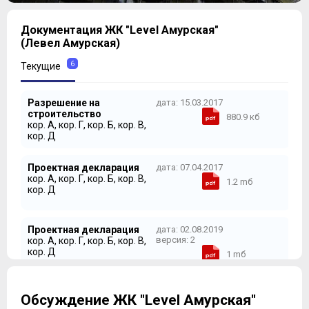
1
Документация ЖК "Level Амурская"
2
(Левел Амурская)
3
4
6
Текущие
5
6
Разрешение на
дата: 15.03.2017
7
строительство
880.9 кб
8
кор. A, кор. Г, кор. Б, кор. В,
Пять этажей каждого стилобата являются условно
9
кор. Д
жилыми – со второго по пятый этаж здесь
10
расположены апартаменты. Первый этаж
11
Проектная декларация
дата: 07.04.2017
предназначен для размещения помещений под ритейл,
кор. A, кор. Г, кор. Б, кор. В,
12
1.2 mб
а на -1 этаже находится подземный паркинг. Входные
кор. Д
13
группы у апартаментов и квартир свои – пути жителей
не пересекаются.
Проектная декларация
дата: 02.08.2019
версия: 2
кор. A, кор. Г, кор. Б, кор. В,
кор. Д
1 mб
Разрешение на ввод в
дата: 24.03.2020
Обсуждение ЖК "Level Амурская"
эксплуатацию
5.7 mб