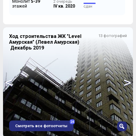
Монолит
5-39
2 очередь
этажей
IV кв. 2020
сдан
Ход строительства ЖК "Level
13 фотографий
Амурская" (Левел Амурская)
Декабрь 2019
На официальном сайте ЖК «Level Амурская» Вам
встретится и другой термин, блок-квартал – не
смущайтесь, это все те же корпуса. Соответственно, 10
<
>
монолитных башен, это секции.
24
Смотреть все фотоотчеты