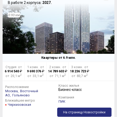
В работе 2 корпуса
: 2027.
0.93 км
Квартиры от
6.9
млн.
Студия от
1 комн. от
2 комн. от
3 комн. от
6 914 540
₽
9 690 376
₽
14 789 603
₽
18 236 723
₽
2
2
2
2
от 20,1 м
от 33,1 м
от 71,1 м
от 83,7 м
Класс жилья
Расположение
Бизнес-класс
Москва,
Восточный
АО,
Гольяново
Компания
Ближайшее метро
ПИК
Черкизовская
На страницу Новостройки