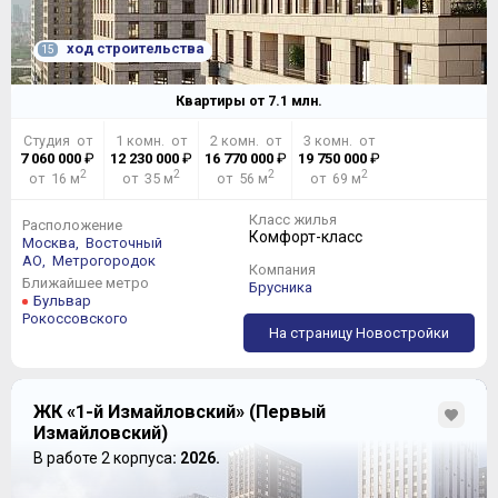
ход строительства
15
Квартиры от
7.1
млн.
Студия от
1 комн. от
2 комн. от
3 комн. от
7 060 000
₽
12 230 000
₽
16 770 000
₽
19 750 000
₽
2
2
2
2
от 16 м
от 35 м
от 56 м
от 69 м
Класс жилья
Расположение
Комфорт-класс
Москва,
Восточный
АО,
Метрогородок
Компания
Ближайшее метро
Брусника
Бульвар
Рокоссовского
На страницу Новостройки
ЖК «1-й Измайловский» (Первый
Измайловский)
В работе 2 корпуса
: 2026.