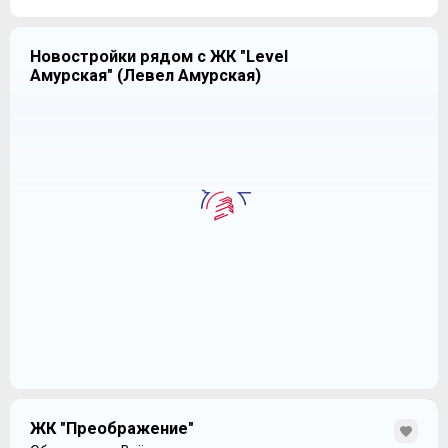
например,
ЖК «Ясный»
:
Новостройки рядом с ЖК "Level
Амурская" (Левел Амурская)
В данном Комплексе используется стандартные клише
– вентилируемые фасады отделываются клинкерным
кирпичом, разбавленном редкими гранитными
вставками, балконы или лоджии отсутствуют.
ЖК "Преображение"