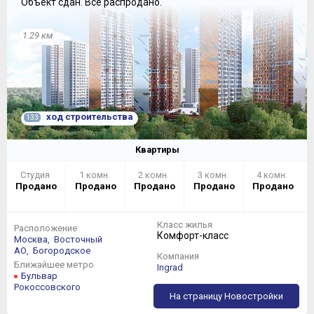
Объект сдан.
Всё распродано.
1.29 км
ход строительства
133
Квартиры
Студия
1 комн.
2 комн.
3 комн.
4 комн.
Продано
Продано
Продано
Продано
Продано
Помимо жилых корпусов, в планах у Компании есть
строительство детского сада на 178 малышей и школы
Класс жилья
на 400 учеников. В любом случае эти заведения будут
Расположение
Комфорт-класс
коммерческими, а их появления раньше 2021 года
Москва,
Восточный
АО,
Богородское
ждать не следует.
Компания
Ближайшее метро
Ingrad
Бульвар
ВЫБОР
Рокоссовского
На страницу Новостройки
Квартиры и апартаменты продаются как без отделки в