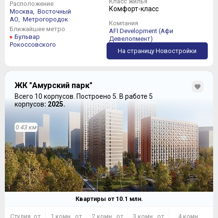
Класс жилья
Расположение
Комфорт-класс
Москва,
Восточный
АО,
Метрогородок
Компания
Ближайшее метро
AFI Development (Афи
Бульвар
Девелопмент)
Рокоссовского
На страницу Новостройки
ЗА
ЖК "Амурский парк"
транспортная доступность
Всего 10 корпусов.
Построено 5.
В работе 5
парковые зоны в пешей доступности
корпусов
: 2025.
добротный конструктив
приемлемые сроки
отделка по желанию
0.43 км
подземный паркинг
ПРОТИВ
нет лоджий и балконов
пока есть промзона
Квартиры от
10.1
млн.
РЕЗЮМЕ
Студия от
1 комн. от
2 комн. от
3 комн. от
4 комн.
Если продолжить трезво рассуждать о