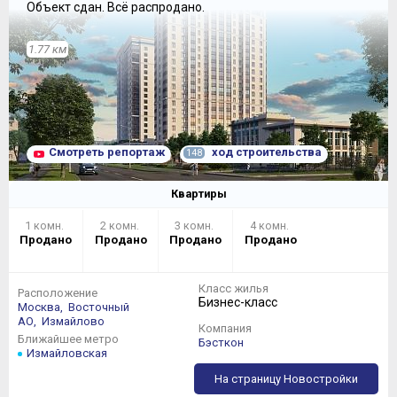
Объект сдан.
Всё распродано.
1.77 км
Смотреть репортаж
ход строительства
148
Квартиры
1 комн.
2 комн.
3 комн.
4 комн.
Продано
Продано
Продано
Продано
Класс жилья
Расположение
Бизнес-класс
Москва,
Восточный
АО,
Измайлово
Компания
Ближайшее метро
Бэсткон
Измайловская
На страницу Новостройки