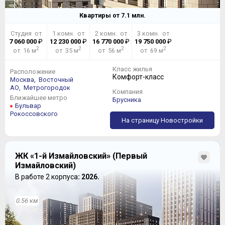
Квартиры от
7.1
млн.
Студия от
1 комн. от
2 комн. от
3 комн. от
7 060 000
₽
12 230 000
₽
16 770 000
₽
19 750 000
₽
2
2
2
2
от 16 м
от 35 м
от 56 м
от 69 м
Класс жилья
Расположение
Комфорт-класс
Москва,
Восточный
АО,
Метрогородок
Компания
Ближайшее метро
Брусника
Бульвар
Рокоссовского
На страницу Новостройки
ЖК «1-й Измайловский» (Первый
Измайловский)
В работе 2 корпуса
: 2026.
0.56 км