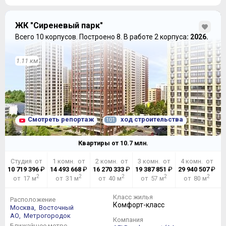
ЖК "Сиреневый парк"
Всего 10 корпусов.
Построено 8.
В работе 2 корпуса
: 2026.
1.11 км
Смотреть репортаж
ход строительства
101
Квартиры от
10.7
млн.
Студия от
1 комн. от
2 комн. от
3 комн. от
4 комн. от
10 719 396
₽
14 493 668
₽
16 270 333
₽
19 387 851
₽
29 940 507
₽
2
2
2
2
2
от 17 м
от 31 м
от 40 м
от 57 м
от 80 м
Класс жилья
Расположение
Комфорт-класс
Москва,
Восточный
АО,
Метрогородок
Компания
Ближайшее метро