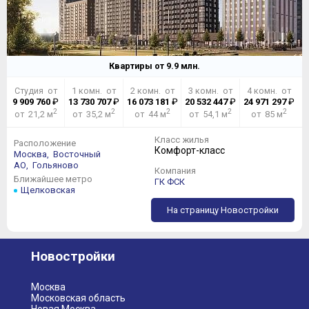
Квартиры от
9.9
млн.
Студия от
1 комн. от
2 комн. от
3 комн. от
4 комн. от
9 909 760
₽
13 730 707
₽
16 073 181
₽
20 532 447
₽
24 971 297
₽
2
2
2
2
2
от 21,2 м
от 35,2 м
от 44 м
от 54,1 м
от 85 м
Класс жилья
Расположение
Комфорт-класс
Москва,
Восточный
АО,
Гольяново
Компания
Ближайшее метро
ГК ФСК
Щелковская
На страницу Новостройки
Новостройки
Москва
Московская область