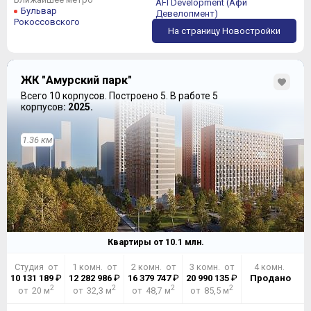
AFI Development (Афи
Бульвар
Девелопмент)
Рокоссовского
На страницу Новостройки
ЖК "Амурский парк"
Всего 10 корпусов.
Построено 5.
В работе 5
корпусов
: 2025.
1.36 км
Квартиры от
10.1
млн.
Студия от
1 комн. от
2 комн. от
3 комн. от
4 комн.
10 131 189
₽
12 282 986
₽
16 379 747
₽
20 990 135
₽
Продано
2
2
2
2
от 20 м
от 32,3 м
от 48,7 м
от 85,5 м