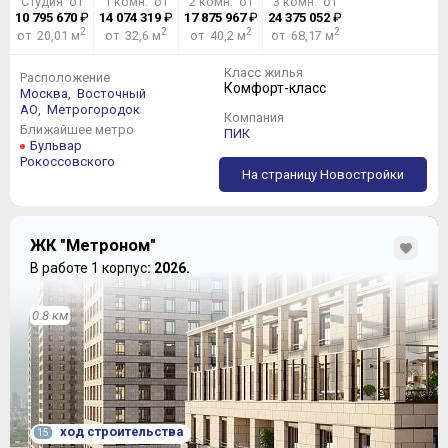
Студия от
1 комн. от
2 комн. от
3 комн. от
10 795 670
₽
14 074 319
₽
17 875 967
₽
24 375 052
₽
2
2
2
2
от 20,01 м
от 32,6 м
от 40,2 м
от 68,17 м
Класс жилья
Расположение
Комфорт-класс
Москва,
Восточный
АО,
Метрогородок
Компания
Ближайшее метро
ПИК
Бульвар
Рокоссовского
На страницу Новостройки
ЖК "Метроном"
В работе 1 корпус
: 2026.
0.8 км
ход строительства
15