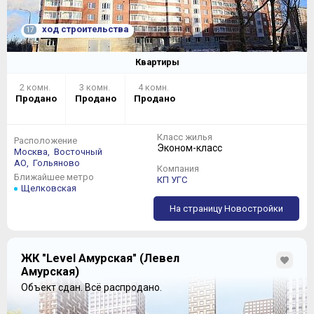
ход строительства
17
Квартиры
2 комн.
3 комн.
4 комн.
Продано
Продано
Продано
Класс жилья
Расположение
Эконом-класс
Москва,
Восточный
АО,
Гольяново
Компания
Ближайшее метро
КП УГС
Щелковская
На страницу Новостройки
ЖК "Level Амурская" (Левел
Амурская)
Объект сдан.
Всё распродано.