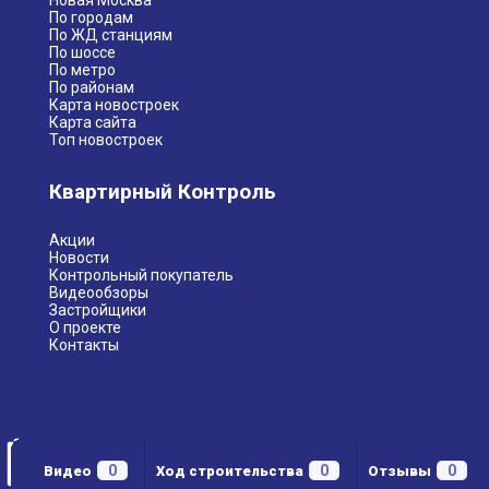
Новая Москва
По городам
По ЖД станциям
По шоссе
По метро
По районам
Карта новостроек
Карта сайта
Топ новостроек
Квартирный Контроль
Акции
Новости
Контрольный покупатель
Видеообзоры
Застройщики
О проекте
Контакты
0
0
0
Видео
Ход строительства
Отзывы