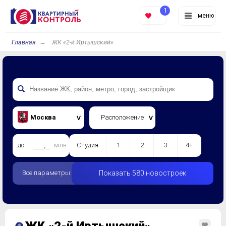
1
меню
Главная
ЖК «2-й Иртышский»
Москва
Расположение
до
млн.
Студия
1
2
3
4+
Все параметры
Показать 580 новостроек