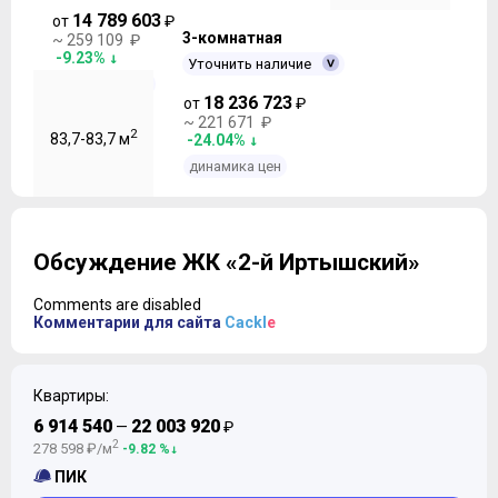
14 789 603
от
₽
3-комнатная
~ 259 109 ₽
-9.23%
Уточнить наличие
динамика цен
18 236 723
от
₽
~ 221 671 ₽
2
83,7-83,7 м
-24.04%
динамика цен
Обсуждение ЖК «2-й Иртышский»
Comments are disabled
Комментарии для сайта
Cackl
e
Квартиры:
6 914 540
22 003 920
—
₽
2
278 598 ₽/м
-9.82 %
ПИК