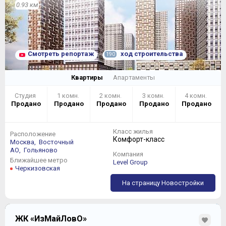
0.93 км
Смотреть репортаж
ход строительства
190
Квартиры
Апартаменты
Студия
1 комн.
2 комн.
3 комн.
4 комн.
Продано
Продано
Продано
Продано
Продано
Класс жилья
Расположение
Комфорт-класс
Москва,
Восточный
АО,
Гольяново
Компания
Ближайшее метро
Level Group
Черкизовская
На страницу Новостройки
ЖК «ИзМайЛовО»