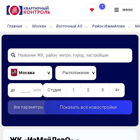
1
меню
Главная
Москва
Восточный АО
Район Измайлово
Ме
Москва
Расположение
до
млн.
Студия
1
2
3
4+
Все параметры
Показать все новостройки