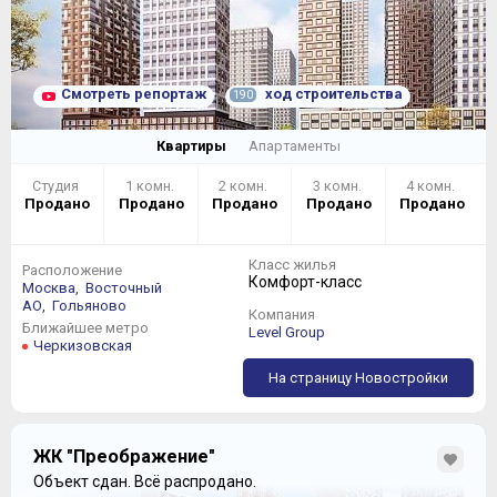
Смотреть репортаж
ход строительства
190
Квартиры
Апартаменты
Студия
1 комн.
2 комн.
3 комн.
4 комн.
Продано
Продано
Продано
Продано
Продано
Класс жилья
Расположение
Комфорт-класс
Москва,
Восточный
АО,
Гольяново
Компания
Ближайшее метро
Level Group
Черкизовская
На страницу Новостройки
ЖК "Преображение"
Объект сдан.
Всё распродано.