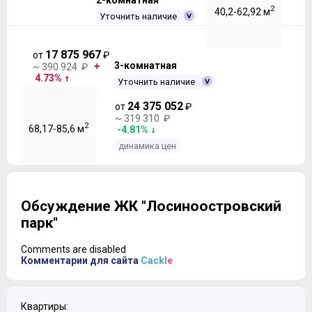
2-комнатная
2
40,2-62,92 м
Уточнить наличие
17 875 967
от
₽
3-комнатная
~ 390 924 ₽
4.73%
Уточнить наличие
динамика цен
24 375 052
от
₽
~ 319 310 ₽
2
68,17-85,6 м
-4.81%
динамика цен
Обсуждение ЖК "Лосиноостровский
парк"
Comments are disabled
Комментарии для сайта
Cackl
e
Квартиры: