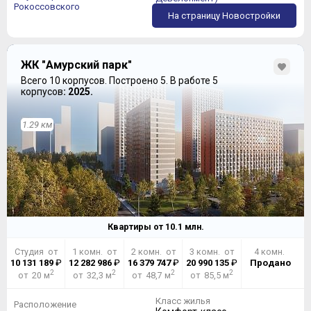
Рокоссовского
На страницу Новостройки
ЖК "Амурский парк"
Всего 10 корпусов.
Построено 5.
В работе 5
корпусов
: 2025.
1.29 км
Квартиры от
10.1
млн.
Студия от
1 комн. от
2 комн. от
3 комн. от
4 комн.
10 131 189
₽
12 282 986
₽
16 379 747
₽
20 990 135
₽
Продано
2
2
2
2
от 20 м
от 32,3 м
от 48,7 м
от 85,5 м
Класс жилья
Расположение