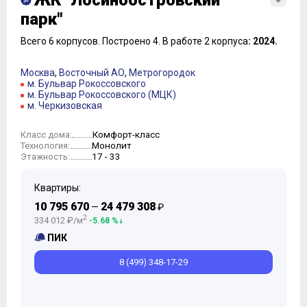
ЖК "Лосиноостровский
парк"
Всего 6 корпусов.
Построено 4.
В работе 2 корпуса
: 2024.
Москва
,
Восточный АО
,
Метрогородок
м. Бульвар Рокоссовского
м. Бульвар Рокоссовского (МЦК)
м. Черкизовская
Комфорт-класс
Класс дома:
Монолит
Технология:
17 - 33
Этажность:
Квартиры:
10 795 670
24 479 308
—
₽
2
334 012 ₽/м
-5.68 %
ПИК
8 (499) 348-17-29