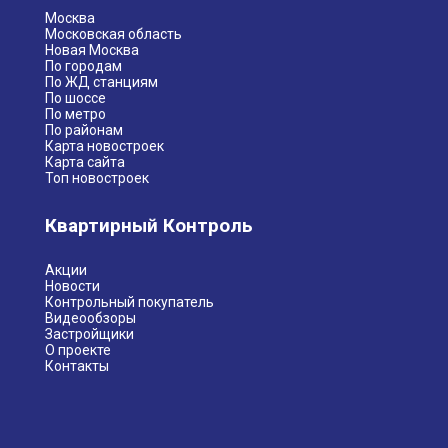
Москва
Московская область
Новая Москва
По городам
По ЖД станциям
По шоссе
По метро
По районам
Карта новостроек
Карта сайта
Топ новостроек
Квартирный Контроль
Акции
Новости
Контрольный покупатель
Видеообзоры
Застройщики
О проекте
Контакты