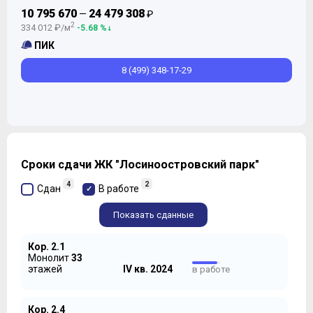
10 795 670
24 479 308
—
₽
2
334 012 ₽/м
-5.68 %
ПИК
8 (499) 348-17-29
Сроки сдачи ЖК "Лосиноостровский парк"
4
2
Сдан
В работе
Показать сданные
Кор. 2.1
Монолит
33
этажей
IV кв. 2024
в работе
Кор. 2.4