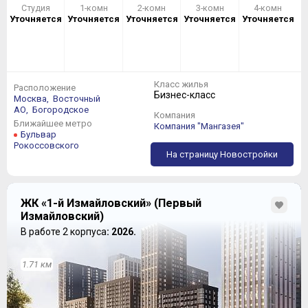
Студия
1-комн
2-комн
3-комн
4-комн
Уточняется
Уточняется
Уточняется
Уточняется
Уточняется
Класс жилья
Расположение
Бизнес-класс
Москва,
Восточный
АО,
Богородское
Компания
Ближайшее метро
Компания "Мангазея"
Бульвар
Рокоссовского
На страницу Новостройки
ЖК «1-й Измайловский» (Первый
Измайловский)
В работе 2 корпуса
: 2026.
1.71 км