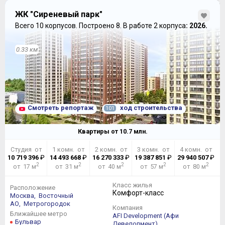
ЖК "Сиреневый парк"
Всего 10 корпусов.
Построено 8.
В работе 2 корпуса
: 2026.
0.33 км
Смотреть репортаж
ход строительства
101
Квартиры от
10.7
млн.
Студия от
1 комн. от
2 комн. от
3 комн. от
4 комн. от
10 719 396
₽
14 493 668
₽
16 270 333
₽
19 387 851
₽
29 940 507
₽
2
2
2
2
2
от 17 м
от 31 м
от 40 м
от 57 м
от 80 м
Класс жилья
Расположение
Комфорт-класс
Москва,
Восточный
АО,
Метрогородок
Компания
Ближайшее метро
AFI Development (Афи
Бульвар
Девелопмент)