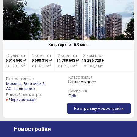
Квартиры от
6.9
млн.
Студия от
1 комн. от
2 комн. от
3 комн. от
6 914 540
₽
9 690 376
₽
14 789 603
₽
18 236 723
₽
2
2
2
2
от 20,1 м
от 33,1 м
от 71,1 м
от 83,7 м
Класс жилья
Расположение
Бизнес-класс
Москва,
Восточный
АО,
Гольяново
Компания
Ближайшее метро
ПИК
Черкизовская
На страницу Новостройки
Новостройки