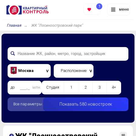
1
меню
Главная
ЖК "Лосиноостровский парк"
Москва
Расположение
до
млн.
Студия
1
2
3
4+
Все параметры
Показать 580 новостроек