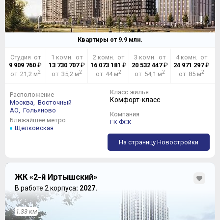
Квартиры от
9.9
млн.
Студия от
1 комн. от
2 комн. от
3 комн. от
4 комн. от
9 909 760
₽
13 730 707
₽
16 073 181
₽
20 532 447
₽
24 971 297
₽
2
2
2
2
2
от 21,2 м
от 35,2 м
от 44 м
от 54,1 м
от 85 м
Класс жилья
Расположение
Комфорт-класс
Москва,
Восточный
АО,
Гольяново
Компания
Ближайшее метро
ГК ФСК
Щелковская
На страницу Новостройки
ЖК «2-й Иртышский»
В работе 2 корпуса
: 2027.
1.33 км