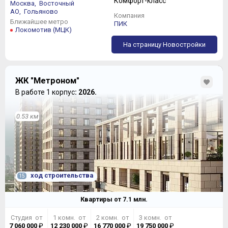
Комфорт-класс
Москва,
Восточный
АО,
Гольяново
Компания
Ближайшее метро
ПИК
Локомотив (МЦК)
На страницу Новостройки
ЖК "Метроном"
В работе 1 корпус
: 2026.
0.53 км
ход строительства
15
Квартиры от
7.1
млн.
Студия от
1 комн. от
2 комн. от
3 комн. от
7 060 000
₽
12 230 000
₽
16 770 000
₽
19 750 000
₽