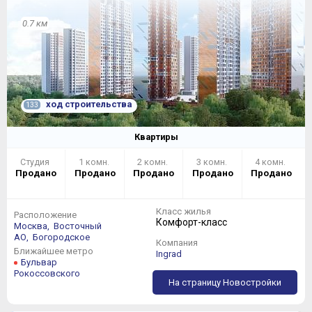
0.7 км
ход строительства
133
Квартиры
Студия
1 комн.
2 комн.
3 комн.
4 комн.
Продано
Продано
Продано
Продано
Продано
Класс жилья
Расположение
Комфорт-класс
Москва,
Восточный
АО,
Богородское
Компания
Ближайшее метро
Ingrad
Бульвар
Рокоссовского
На страницу Новостройки