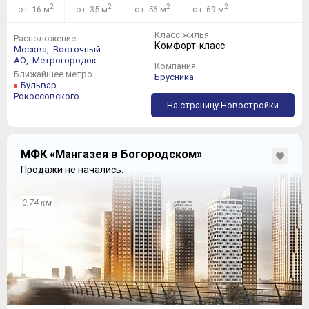
2
2
2
2
от 16 м
от 35 м
от 56 м
от 69 м
Класс жилья
Расположение
Комфорт-класс
Москва,
Восточный
АО,
Метрогородок
Компания
Ближайшее метро
Брусника
Бульвар
Рокоссовского
На страницу Новостройки
МФК «Мангазея в Богородском»
Продажи не начались.
0.74 км