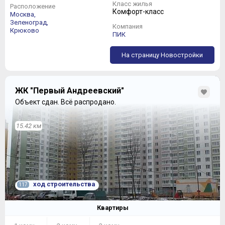
Класс жилья
Расположение
Комфорт-класс
Москва,
Зеленоград,
Компания
Крюково
ПИК
На страницу Новостройки
ЖК "Первый Андреевский"
Объект сдан.
Всё распродано.
15.42 км
ход строительства
117
Квартиры