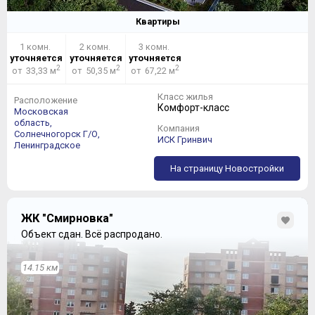
Квартиры
1 комн.
2 комн.
3 комн.
уточняется
уточняется
уточняется
2
2
2
от 33,33 м
от 50,35 м
от 67,22 м
Класс жилья
Расположение
Комфорт-класс
Московская
область,
Компания
Солнечногорск Г/О,
ИСК Гринвич
Ленинградское
На страницу Новостройки
ЖК "Смирновка"
Объект сдан.
Всё распродано.
14.15 км