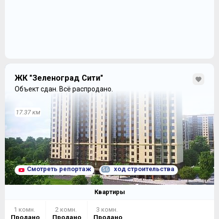
ЖК "Зеленоград Сити"
Объект сдан.
Всё распродано.
17.37 км
Смотреть репортаж
ход строительства
56
Квартиры
1 комн.
2 комн.
3 комн.
Продано
Продано
Продано