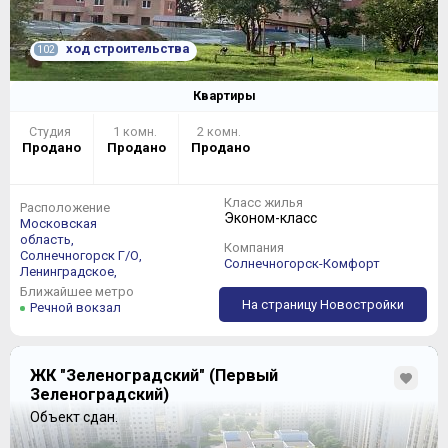
ход строительства
102
Квартиры
Студия
1 комн.
2 комн.
Продано
Продано
Продано
Класс жилья
Расположение
Эконом-класс
Московская
область,
Компания
Солнечногорск Г/О,
Солнечногорск-Комфорт
Ленинградское,
Ближайшее метро
На страницу Новостройки
Речной вокзал
ЖК "Зеленоградский" (Первый
Зеленоградский)
Объект сдан.