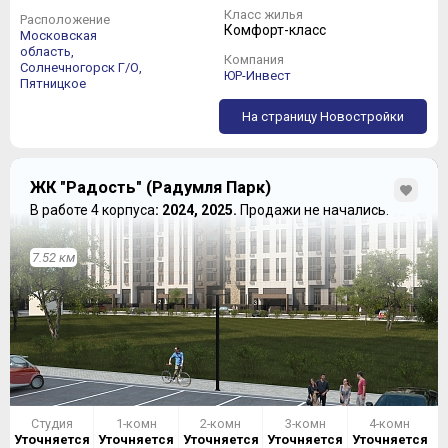
Класс жилья
Расположение
Комфорт-класс
Московская
область,
Компания
Солнечногорск Г/О,
ЮР-Инвест
Пятницкое
На страницу Новостройки
ЖК "Радость" (Радумля Парк)
В работе 4 корпуса
: 2024, 2025.
Продажи не начались.
7.52 км
Студия
1-комн
2-комн
3-комн
4-комн
Уточняется
Уточняется
Уточняется
Уточняется
Уточняется