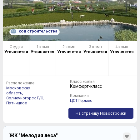
ход строительства
47
Студия
1-комн
2-комн
3-комн
4-комн
Уточняется
Уточняется
Уточняется
Уточняется
Уточняется
Класс жилья
Расположение
Комфорт-класс
Московская
область,
Компания
Солнечногорск Г/О,
ЦСТ Гермес
Пятницкое
На страницу Новостройки
ЖК "Мелодия леса"