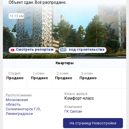
Объект сдан.
Всё распродано.
15.13 км
Смотреть репортаж
ход строительства
141
Квартиры
Студия
1 комн.
2 комн.
3 комн.
Продано
Продано
Продано
Продано
Класс жилья
Расположение
Комфорт-класс
Московская
область,
Компания
Солнечногорск Г/О,
ГК Сапсан
Ленинградское
На страницу Новостройки