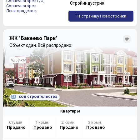
Солнечногорск Г/О,
Стройиндустрия
Солнечногорск
Ленинградское,
На страницу Новостройки
ЖК "Бакеево Парк"
Объект сдан.
Всё распродано.
18.58 км
ход строительства
23
Квартиры
Студия
1 комн.
2 комн.
3 комн.
Продано
Продано
Продано
Продано