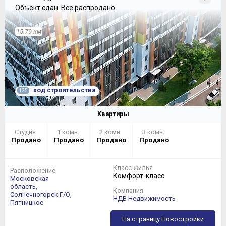
Объект сдан.
Всё распродано.
15.79 км
ход строительства
125
Квартиры
Студия
1 комн.
2 комн.
3 комн.
Продано
Продано
Продано
Продано
Класс жилья
Расположение
Комфорт-класс
Московская
область,
Компания
Солнечногорск Г/О,
НДВ Недвижимость
Пятницкое
На страницу Новостройки