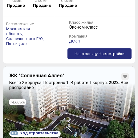
1 комн.
2 комн.
3 комн.
Продано
Продано
Продано
Класс жилья
Расположение
Эконом-класс
Московская
область,
Компания
Солнечногорск Г/О,
ДСК 1
Пятницкое
На страницу Новостройки
ЖК "Солнечная Аллея"
Всего 2 корпуса.
Построено 1.
В работе 1 корпус
: 2022.
Всё
распродано.
14.68 км
ход строительства
100