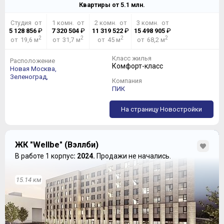
Квартиры от
5.1
млн.
Студия от
1 комн. от
2 комн. от
3 комн. от
5 128 856
₽
7 320 504
₽
11 319 522
₽
15 498 905
₽
2
2
2
2
от 19,6 м
от 31,7 м
от 45 м
от 68,2 м
Класс жилья
Расположение
Комфорт-класс
Новая Москва,
Зеленоград,
Компания
ПИК
На страницу Новостройки
ЖК "Wellbe" (Вэллби)
В работе 1 корпус
: 2024.
Продажи не начались.
15.14 км