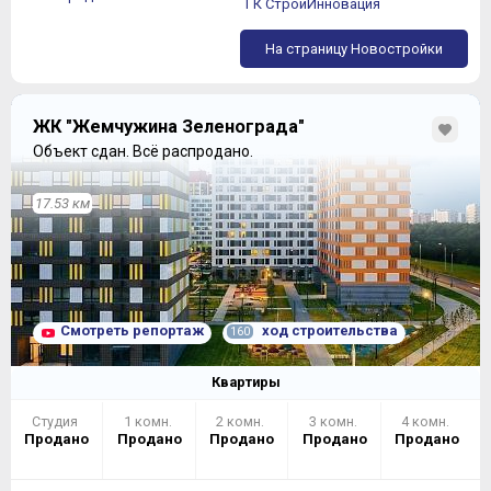
ГК СтройИнновация
На страницу Новостройки
ЖК "Жемчужина Зеленограда"
Объект сдан.
Всё распродано.
17.53 км
Смотреть репортаж
ход строительства
160
Квартиры
Студия
1 комн.
2 комн.
3 комн.
4 комн.
Продано
Продано
Продано
Продано
Продано