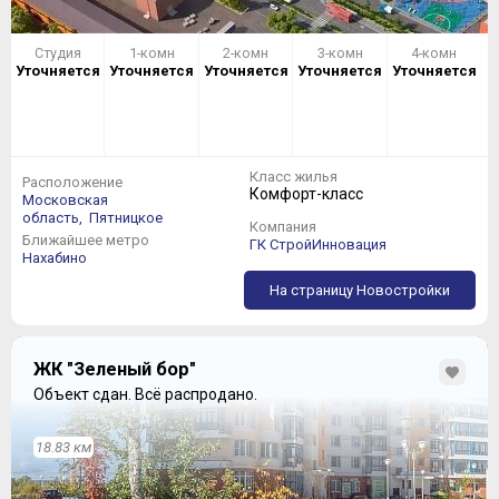
Студия
1-комн
2-комн
3-комн
4-комн
Уточняется
Уточняется
Уточняется
Уточняется
Уточняется
Класс жилья
Расположение
Комфорт-класс
Московская
область,
Пятницкое
Компания
Ближайшее метро
ГК СтройИнновация
Нахабино
На страницу Новостройки
ЖК "Зеленый бор"
Объект сдан.
Всё распродано.
18.83 км