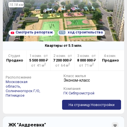
15.18 км
Смотреть репортаж
ход строительства
175
Квартиры от
5.5
млн.
Студия
1 комн. от
2 комн. от
3 комн. от
4 комн.
Продано
5 500 000
₽
7 200 000
₽
8 000 000
₽
Продано
2
2
2
от 41 м
от 64 м
от 71 м
Класс жилья
Расположение
Эконом-класс
Московская
область,
Компания
Солнечногорск Г/О,
ГК Сибпромстрой
Пятницкое
На страницу Новостройки
ЖК "Андреевка"