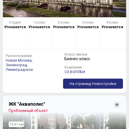
Студия
1-комн
2-комн
3-комн
4-комн
Уточняется
Уточняется
Уточняется
Уточняется
Уточняется
Класс жилья
Расположение
Бизнес-класс
Новая Москва,
Зеленоград,
Компания
Ленинградское
СЗ ВЭЛЛБИ
На страницу Новостройки
ЖК "Акваполис"
Проблемный объект.
13.61 км