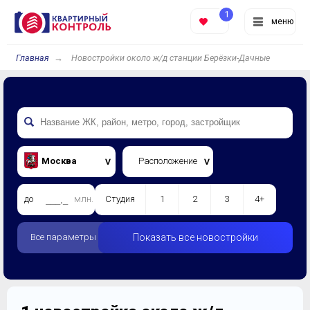
1
меню
Главная
Новостройки около ж/д станции Берёзки-Дачные
Москва
Расположение
до
млн.
Студия
1
2
3
4+
Все параметры
Показать все новостройки