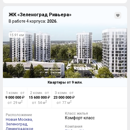
ЖК «Зеленоград Ривьера»
В работе 4 корпуса
: 2026.
15.91 км
Квартиры от
9
млн.
1 комн. от
2 комн. от
3 комн. от
9 000 000
₽
15 600 000
₽
23 000 000
₽
2
2
2
от 29 м
от 54 м
от 77 м
Класс жилья
Расположение
Комфорт-класс
Новая Москва,
Зеленоград,
Компания
Ленинградское