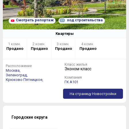
Смотреть репортаж
ход строительства
53
Квартиры
1 комн.
2 комн.
3 комн.
4 комн.
Продано
Продано
Продано
Продано
Класс жилья
Расположение
Эконом-класс
Москва,
Зеленоград,
Компания
Крюково
Пятницкое,
ГК А101
На страницу Новостройки
Городские округа