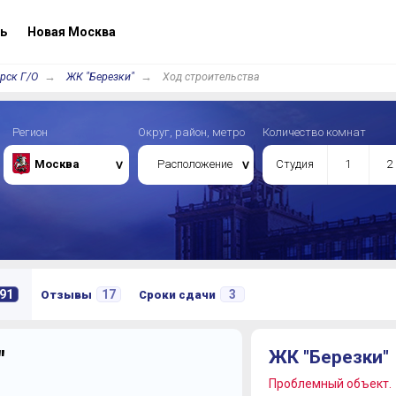
ь
Новая Москва
рск Г/О
ЖК "Березки"
Ход строительства
Регион
Округ, район, метро
Количество комнат
Москва
Расположение
Студия
1
2
91
17
3
Отзывы
Сроки сдачи
"
ЖК "Березки"
Проблемный объект.