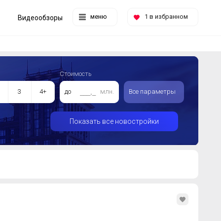
меню
1
в избранном
Видеообзоры
Стоимость
3
4+
до
млн.
Все параметры
Показать все новостройки