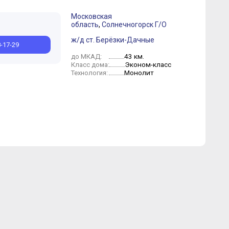
Московская
область
,
Солнечногорск Г/О
прель
Октябрь
Март
Февраль
Январь
ж/д ст. Берёзки-Дачные
8-17-29
43 км.
до МКАД:
Эконом-класс
Класс дома:
Монолит
Технология: