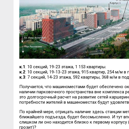
к.1
: 10 секций, 19-23 этажа, 1 153 квартиры.
к.2
: 10 секций, 19-13-23 этажа, 915 квартир, 254 м/м 
к.3
: 7 секций, 14-23 этажа, 592 квартиры, 368 м/м в п
Получается, что машиноместами будет обеспечено око
наличии парковочного пространства вне комплекса реч
это долгосрочный расчет на развитие сетей каршеринг
потребности жителей в машиноместах будут удовлетв
По крайней мере, отрицать наличие здесь станции ме
ближайшего подъезда, будет бессмысленно. И тут впо
слишком ли оно находится близко к первому корпусу
грозит)?