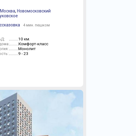
 Москва
,
Новомосковский
уковское
ассказовка
4 мин. пешком
10 км.
АД:
Комфорт-класс
дома:
Монолит
огия:
9 - 23
сть: