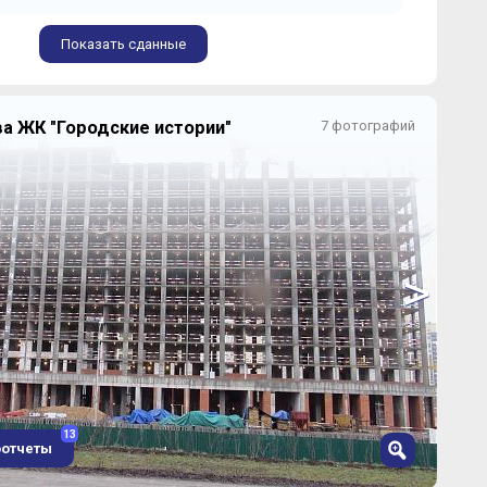
Показать сданные
а ЖК "Городские истории"
7 фотографий
>
13
оотчеты