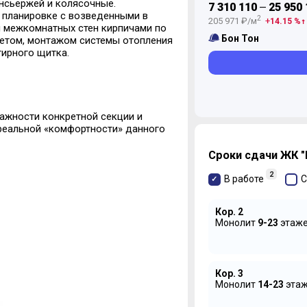
нсьержей и колясочные.
7 310 110
25 950 
—
 планировке с возведенными в
2
205 971 ₽/м
14.15 %
й межкомнатных стен кирпичами по
Бон Тон
кетом, монтажом системы отопления
тирного щитка.
тажности конкретной секции и
реальной «комфортности» данного
Сроки сдачи ЖК "
2
В работе
С
Кор. 2
Монолит
9-23
этаж
Кор. 3
Монолит
14-23
эта