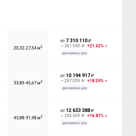
7 310 110
от
₽
~ 361 590 ₽
21.62%
2
20,32-27,54 м
динамика цен
10 194 917
от
₽
~ 297 039 ₽
18.59%
2
33,89-45,67 м
динамика цен
12 633 388
от
₽
~ 243 559 ₽
16.87%
2
43,88-91,98 м
динамика цен