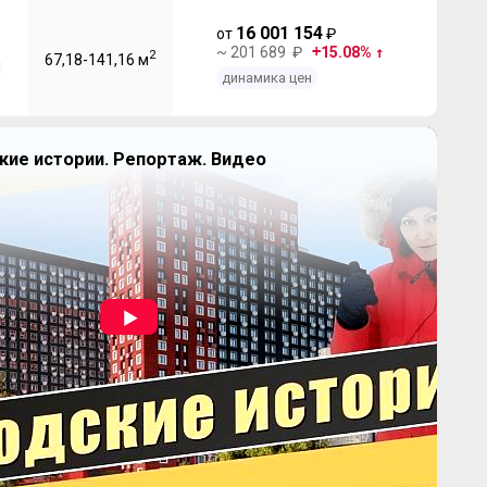
16 001 154
от
₽
~ 201 689 ₽
15.08%
2
67,18-141,16 м
динамика цен
кие истории. Репортаж. Видео