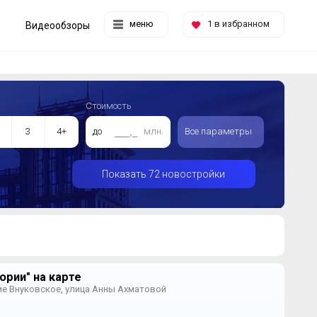
меню
1
в избранном
Видеообзоры
Стоимость
3
4+
до
млн.
Все параметры
Показать 72 новостройки
ории" на карте
ие Внуковское, улица Анны Ахматовой