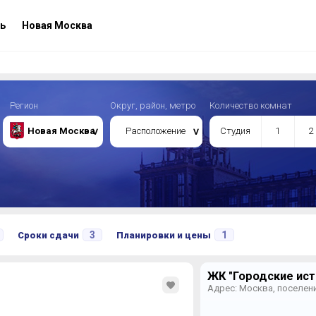
ь
Новая Москва
Регион
Округ, район, метро
Количество комнат
Новая Москва
Расположение
Студия
1
2
3
1
Сроки сдачи
Планировки и цены
ЖК "Городские ист
Адрес: Москва, поселен