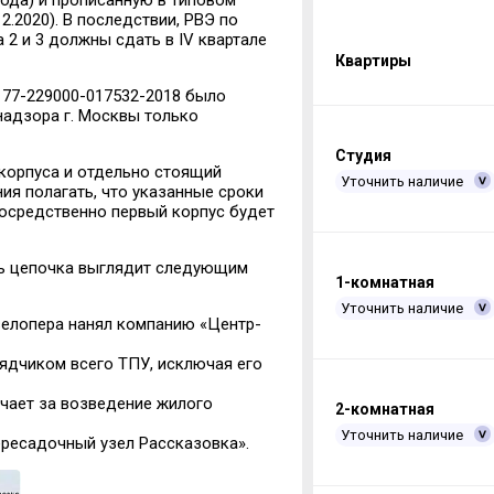
 года) и прописанную в типовом
.2020). В последствии, РВЭ по
са 2 и 3 должны сдать в
IV
квартале
Квартиры
м 77-229000-017532-2018 было
надзора г. Москвы только
Студия
 корпуса и отдельно стоящий
Уточнить наличие
ия полагать, что указанные сроки
посредственно первый корпус будет
сь цепочка выглядит следующим
1-комнатная
Уточнить наличие
велопера нанял компанию «Центр-
ядчиком всего ТПУ, исключая его
чает за возведение жилого
2-комнатная
Уточнить наличие
ересадочный узел Рассказовка».