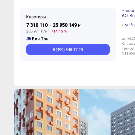
Новая
АО
,
Вн
Квартиры:
7 310 110
25 950 149
м. Р
—
₽
2
205 971 ₽/м
14.15 %
до МК
Бон Тон
Класс 
Технол
8 (499) 348-17-29
Этажно