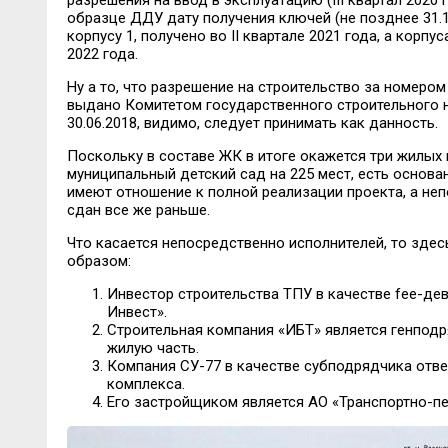
разрешения на ввод в эксплуатацию (III квартал 2020
образце ДДУ дату получения ключей (не позднее 31.12
корпусу 1, получено во II квартале 2021 года, а корпу
2022 года.
Ну а то, что разрешение на строительство за номеро
выдано Комитетом государственного строительного 
30.06.2018, видимо, следует принимать как данность.
Поскольку в составе ЖК в итоге окажется три жилых
муниципальный детский сад на 225 мест, есть основан
имеют отношение к полной реализации проекта, а не
сдан все же раньше.
Что касается непосредственно исполнителей, то зде
образом:
Инвестор строительства ТПУ в качестве fee-де
Инвест».
Строительная компания «ИБТ» является генподр
жилую часть.
Компания СУ-77 в качестве субподрядчика отве
комплекса.
Его застройщиком является АО «Транспортно-п