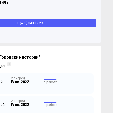
149
₽
8 (499) 348-17-29
Городские истории"
1
дан
2 очередь
ей
IV кв. 2022
в работе
2 очередь
жей
IV кв. 2022
в работе