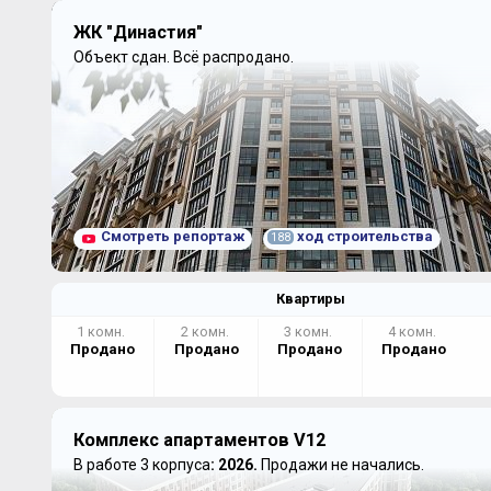
ЖК "Династия"
Объект сдан.
Всё распродано.
Смотреть репортаж
ход строительства
188
Квартиры
1 комн.
2 комн.
3 комн.
4 комн.
Продано
Продано
Продано
Продано
Комплекс апартаментов V12
В работе 3 корпуса
: 2026.
Продажи не начались.