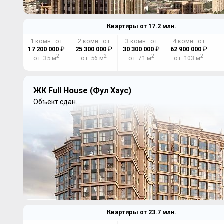
Квартиры от
17.2
млн.
1 комн. от
2 комн. от
3 комн. от
4 комн. от
17 200 000
₽
25 300 000
₽
30 300 000
₽
62 900 000
₽
2
2
2
2
от 35 м
от 56 м
от 71 м
от 103 м
ЖК Full House (Фул Хаус)
Объект сдан.
Квартиры от
23.7
млн.