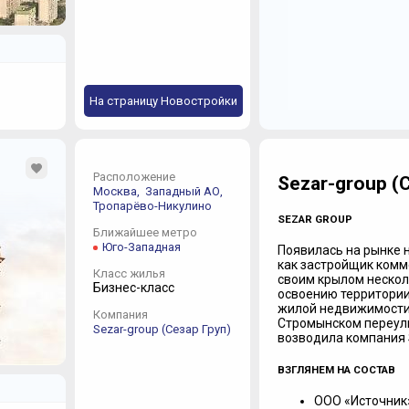
На страницу Новостройки
Расположение
Sezar-group (
Москва,
Западный АО,
Тропарёво-Никулино
SEZAR GROUP
Ближайшее метро
Юго-Западная
Появилась на рынке 
как застройщик комм
Класс жилья
своим крылом нескол
Бизнес-класс
освоению территории
жилой недвижимости.
Компания
Стромынском переулке
Sezar-group (Сезар Груп)
возводила компания 
ВЗГЛЯНЕМ НА СОСТАВ
ООО «Источник»