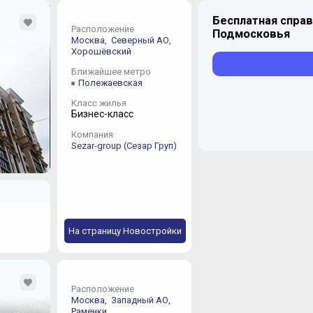
долговой нагрузки. 
Бесплатная справ
спросом у покупателе
Расположение
высокая. Проекты сд
Подмосковья
Москва,
Северный АО,
Group обладатель раз
Хорошёвский
место в рейтинге де
аккредитованы многим
Ближайшее метро
Полежаевская
ЛОЖКА ДЕГТЯ
Класс жилья
Бизнес-класс
Национальное рейтин
Sezar Group и отсут
Компания
резервных источника
Sezar-group (Сезар Груп)
РЕЗЮМЕ
Многолетний предыду
рынок жилой недвижи
комплексом, который
экономические трудн
слуху и на виду. Ком
На страницу Новостройки
различные слои насел
Расположение
Москва,
Западный АО,
Раменки