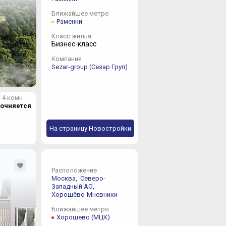
Ближайшее метро
Раменки
Класс жилья
Бизнес-класс
Компания
Sezar-group (Сезар Груп)
4-комн
точняется
На страницу Новостройки
Расположение
Москва,
Северо-
Западный АО,
Хорошёво-Мневники
Ближайшее метро
Хорошево (МЦК)