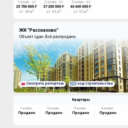
1 комн. от
2 комн. от
3 комн. от
23 700 000
₽
37 200 000
₽
46 600 000
₽
2
2
2
от 45 м
от 69 м
от 95 м
ЖК "Рассказово"
Объект сдан.
Всё распродано.
Смотреть репортаж
ход строительства
244
Квартиры
1 комн.
2 комн.
3 комн.
4 комн.
Продано
Продано
Продано
Продано