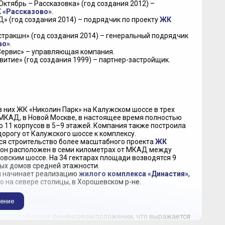
ктябрь – Рассказовка» (год создания 2012) –
 «Рассказово»
.
 (год создания 2014) – подрядчик по проекту
ЖК
тракшн» (год создания 2014) – генеральный подрядчик
во»
.
Сервис» – управляющая компания.
итие» (год создания 1999) – партнер-застройщик.
 них ЖК «Николин Парк» на Калужском шоссе в трех
МКАД, в Новой Москве, в настоящее время полностью
о 11 корпусов в 5–9 этажей. Компания также построила
орогу от Калужского шоссе к комплексу.
я строительство более масштабного проекта
ЖК
, он расположен в семи километрах от МКАД между
овским шоссе. На 34 гектарах площади возводятся 9
ых домов средней этажности.
 начинает реализацию
жилого комплекса «Династия»
,
 на севере столицы, в Хорошевском р-не.
ение
ся в устойчивом финансовом положении, что выражается
ительной доли собственных средств в проекты и низкой