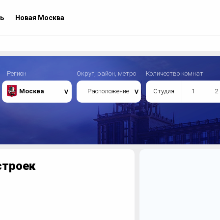
ь
Новая Москва
Регион
Округ, район, метро
Количество комнат
Москва
Расположение
Студия
1
2
строек