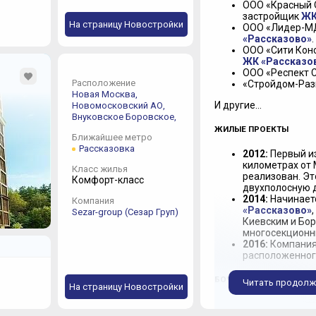
ООО «Красный О
застройщик
ЖК
На страницу Новостройки
ООО «Лидер-МД»
«Рассказово»
.
ООО «Сити Конс
ЖК «Рассказо
ООО «Респект 
Расположение
«Стройдом-Разв
Новая Москва,
И другие…
Новомосковский АО,
Внуковское
Боровское,
ЖИЛЫЕ ПРОЕКТЫ
Ближайшее метро
Рассказовка
2012:
Первый из
километрах от 
Класс жилья
реализован. Эт
Комфорт-класс
двухполосную д
2014:
Начинаетс
Компания
«Рассказово»
Sezar-group (Сезар Груп)
Киевским и Бор
многосекционн
2016:
Компания
расположенного
БОЧКА МЕДА
Читать продолж
На страницу Новостройки
Sezar Group находит
во вкладывании знач