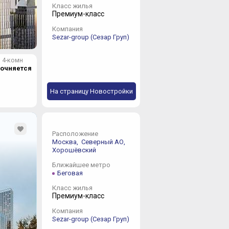
Класс жилья
Премиум-класс
Компания
Sezar-group (Сезар Груп)
4-комн
точняется
На страницу Новостройки
Расположение
Москва,
Северный АО,
Хорошёвский
Ближайшее метро
Беговая
Класс жилья
Премиум-класс
Компания
Sezar-group (Сезар Груп)