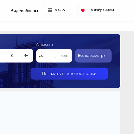
меню
1
в избранном
Видеообзоры
Стоимость
3
4+
до
млн.
Все параметры
Показать все новостройки