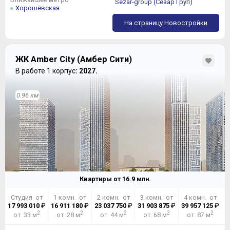
Sezar-group (Сезар Груп)
Хорошёвская
На страницу Новостройки
ЖК Amber City (Амбер Сити)
В работе 1 корпус
: 2027.
0.96 км
ЗА
опытный Застройщик
выдающаяся работа архитекторов
выбор квартир и их объединения
богатая отделка входных групп
Квартиры от
16.9
млн.
инженерия высшего уровня, включая лифты от
ThyssenKrupp
Студия от
1 комн. от
2 комн. от
3 комн. от
4 комн. от
17 993 010
₽
16 911 180
₽
23 037 750
₽
31 903 875
₽
39 957 125
₽
ПРОТИВ
2
2
2
2
2
от 33 м
от 28 м
от 44 м
от 68 м
от 87 м