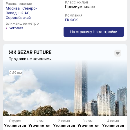
после уничтожения прилегающей промзоны –
Класс жилья
Расположение
ничего
Премиум-класс
Москва,
Северо-
Западный АО,
Компания
РЕЗЮМЕ
Хорошёвский
ГК ФСК
Ближайшее метро
В Северном округе появилась еще одна новостройка,
Беговая
На страницу Новостройки
реально принадлежащая к породе бизнес-класса. То,
что задумал и то, что реализует SEZAR GROUP,
заставляет нас отказаться от словосочетания «еще
одна» - другого такого Комплекса пока нет.
ЖК SEZAR FUTURE
Продажи не начались.
0.89 км
Студия
1-комн
2-комн
3-комн
4-комн
Уточняется
Уточняется
Уточняется
Уточняется
Уточняется