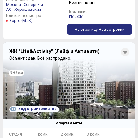
исключения двушках предусмотрено наличие
Бизнес-класс
Москва,
Северный
Разрешение на ввод в
дата: 30.12.2020
гостевого санузла, размеры кухонь достигают 20 кв. м.
АО,
Хорошёвский
эксплуатацию
Компания
1.6 mб
Ближайшее метро
кор. 2
ГК ФСК
Зорге (МЦК)
На страницу Новостройки
ЖК "Life&Activity" (Лайф и Активити)
Объект сдан.
Всё распродано.
0.91 км
ход строительства
14
Апартаменты
Студия
1 комн.
2 комн.
3 комн.