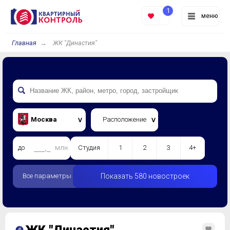
1
меню
Главная
ЖК "Династия"
Москва
Расположение
до
млн.
Студия
1
2
3
4+
Все параметры
Показать 580 новостроек