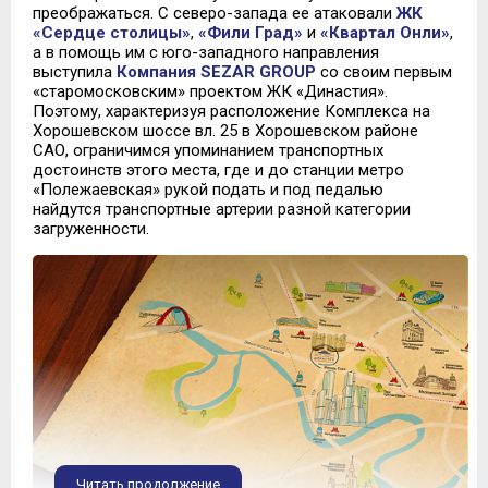
преображаться. С северо-запада ее атаковали
ЖК
«Сердце столицы»
,
«Фили Град»
и
«Квартал Онли»
,
а в помощь им с юго-западного направления
выступила
Компания SEZAR GROUP
со своим первым
«старомосковским» проектом ЖК «Династия».
Поэтому, характеризуя расположение Комплекса на
Хорошевском шоссе вл. 25 в Хорошевском районе
САО, ограничимся упоминанием транспортных
достоинств этого места, где и до станции метро
«Полежаевская» рукой подать и под педалью
найдутся транспортные артерии разной категории
загруженности.
Читать продолжение