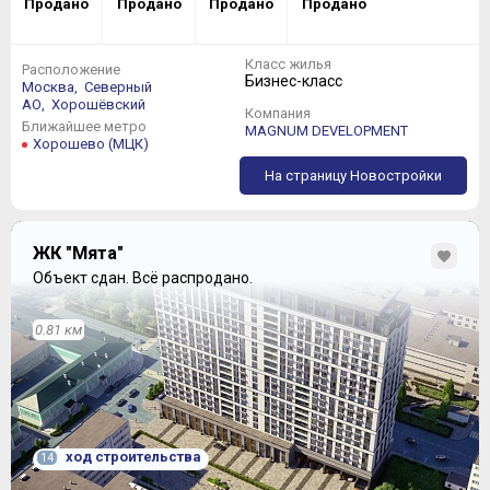
Продано
Продано
Продано
Продано
Наиболее креативно можно воспользоваться
пространством в трехкомнатных квартирах -
Класс жилья
привычных глазу планировок здесь окажется минимум,
Расположение
Бизнес-класс
Москва,
Северный
жилые помещения имеют по большей части
АО,
Хорошёвский
нестандартную конфигурацию.
Компания
Ближайшее метро
MAGNUM DEVELOPMENT
Хорошево (МЦК)
На страницу Новостройки
ЖК "Мята"
Объект сдан.
Всё распродано.
0.81 км
ход строительства
14