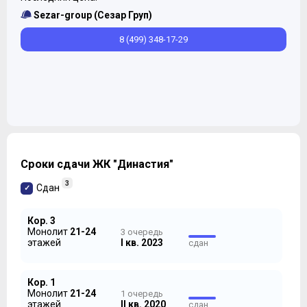
Sezar-group (Сезар Груп)
8 (499) 348-17-29
Однако оказалось, что то были цветочки – похоже,
архитекторы SEZAR в Новой Москве только
разминались, с тем, чтобы выдать что-то с чем-то в
Москве старой. От того, что доступно для обозрения
на сайте Комплекса действительно захватывает дух,
Сроки сдачи ЖК "Династия"
3
Сдан
Кор. 3
Монолит
21-24
3 очередь
этажей
I кв. 2023
сдан
Кор. 1
Монолит
21-24
1 очередь
этажей
II кв. 2020
сдан