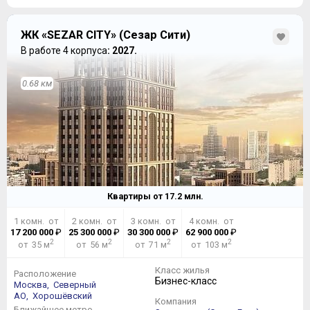
на лоджии, благо лоджия присутствует в каждой
квартире Комплекса.
ЖК «SEZAR CITY» (Сезар Сити)
В работе 4 корпуса
: 2027.
0.68 км
Квартиры от
17.2
млн.
1 комн. от
2 комн. от
3 комн. от
4 комн. от
Покупателю любой квартиры в ЖК придется заплатить
17 200 000
₽
25 300 000
₽
30 300 000
₽
62 900 000
₽
100 000 рублей за оформление и регистрацию ДДУ в
2
2
2
2
от 35 м
от 56 м
от 71 м
от 103 м
соответствие с ФЗ – 214.
Класс жилья
Расположение
Бизнес-класс
Москва,
Северный
АО,
Хорошёвский
Компания
Ближайшее метро