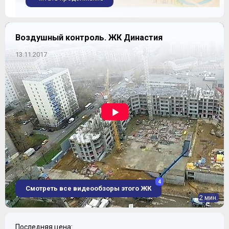
Об экологии пока молчок - ждем продолжения
реновации прилегающей территории.
Воздушный контроль. ЖК Династия
КРАСОТА ПО-ХОРОШЕВСКИ
13.11.2017
Застройщиком Комплекса, упомянутым в этом
качестве в Проектной Декларации Комплекса,
является ООО «МОНОЛИТНОЕ ДОМОСТРОЕНИЕ»,
учредителем которого является ОАО
«ХЛАДОКОМБИНАТ №7», помещения которого и
занимали ранее территорию будущего ЖК. За весь
проект в целом отвечает Девелоперская Компания
SEZAR GROUP. Мы уже восхищались внешним обликом
ее ЖК «Рассказово».
4
Смотреть все видеообзоры этого ЖК
2 мин.
Последняя цена: