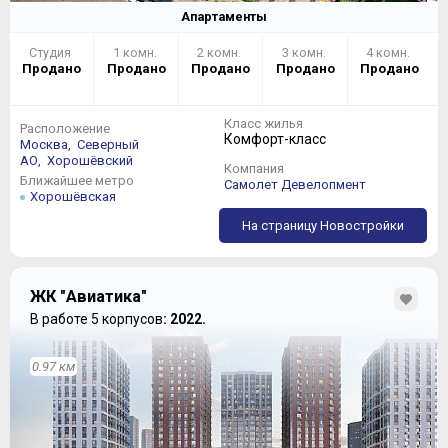
Апартаменты
Студия
1 комн.
2 комн.
3 комн.
4 комн.
Продано
Продано
Продано
Продано
Продано
Кое-где мы насчитали три санузла:
Класс жилья
Расположение
Комфорт-класс
Москва,
Северный
АО,
Хорошёвский
Компания
Ближайшее метро
Самолет Девелопмент
Хорошёвская
На страницу Новостройки
ЖК "Авиатика"
В работе 5 корпусов
: 2022.
0.97 км