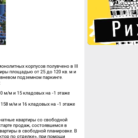
онолитных корпусов полувчено в III
тиры площадью от 25 до 120 кв. м и
овневом подземном паркинге.
:
180 м/м и 15 кладовых на -1 этаже
, 158 м/м и 16 кладовых на -1 этаже
мнатные квартиры со свободной
старте продаж, состоявшемся в
квартиры в свободной планировке. В
ктор по отделке», при помощи