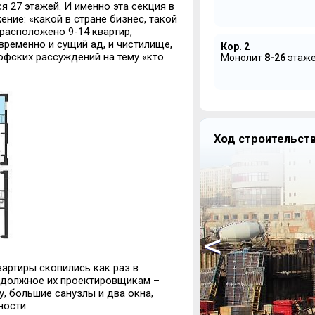
ся 27 этажей. И именно эта секция в
ие: «какой в стране бизнес, такой
 расположено 9-14 квартир,
временно и сущий ад, и чистилище,
Кор. 2
офских рассуждений на тему «кто
Монолит
8-26
этаж
Ход строительств
<
артиры скопились как раз в
ь должное их проектировщикам –
, большие санузлы и два окна,
ости: