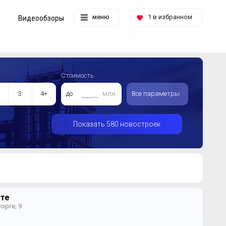
меню
1
в избранном
Видеообзоры
Стоимость
3
4+
до
млн.
Все параметры
Показать 580 новостроек
рте
орге, 9