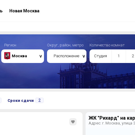
ь
Новая Москва
Регион
Округ, район, метро
Количество комнат
Москва
Расположение
Студия
1
2
2
Сроки сдачи
ЖК "Рихард" на ка
Адрес: г. Москва, улица З