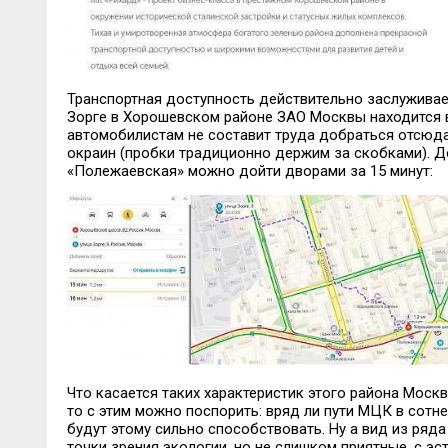
Транспортная доступность действительно заслуживае
Зорге в Хорошевском районе ЗАО Москвы находится в
автомобилистам не составит труда добраться отсюда 
окраин (пробки традиционно держим за скобками). 
«Полежаевская» можно дойти дворами за 15 минут:
Что касается таких характеристик этого района Москв
то с этим можно поспорить: вряд ли пути МЦК в сотн
будут этому сильно способствовать. Ну а вид из ряда
точки зрения экологии, но не слишком приятные, с эс