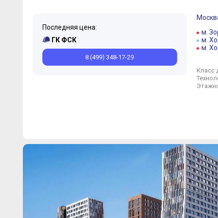
Москв
Последняя цена:
м. З
ГК ФСК
м. Х
м. Х
8 (499) 348-17-29
Класс 
Технол
Этажно