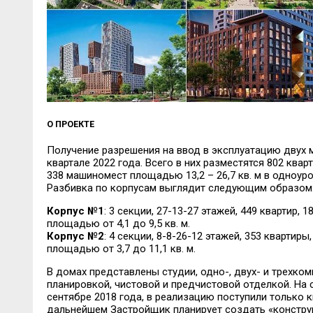
О ПРОЕКТЕ
Получение разрешения на ввод в эксплуатацию двух м
квартале 2022 года. Всего в них разместятся 802 квар
338 машиномест площадью 13,2 – 26,7 кв. м в одноур
Разбивка по корпусам выглядит следующим образом
Корпус №1
: 3 секции, 27-13-27 этажей, 449 квартир, 
площадью от 4,1 до 9,5 кв. м.
Корпус №2
: 4 секции, 8-8-26-12 этажей, 353 квартиры
площадью от 3,7 до 11,1 кв. м.
В домах представлены студии, одно-, двух- и трехко
планировкой, чистовой и предчистовой отделкой. На 
сентябре 2018 года, в реализацию поступили только 
дальнейшем Застройщик планирует создать «констру