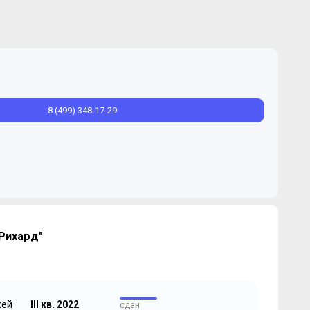
8 (499) 348-17-29
Рихард"
жей
III кв. 2022
сдан