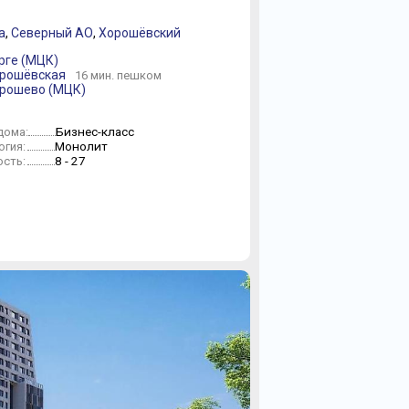
а
,
Северный АО
,
Хорошёвский
орге (МЦК)
орошёвская
16 мин. пешком
орошево (МЦК)
Бизнес-класс
дома:
Монолит
огия:
8 - 27
сть: