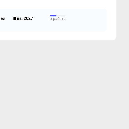
жей
III кв. 2027
в работе