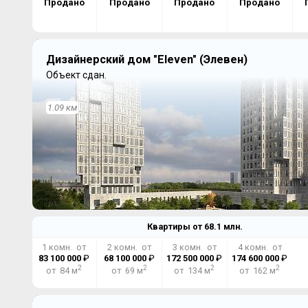
Продано
Продано
Продано
Продано
Дизайнерский дом "Eleven" (Элевен)
Объект сдан.
1.09 км
Квартиры от
68.1
млн.
1 комн. от
2 комн. от
3 комн. от
4 комн. от
83 100 000
₽
68 100 000
₽
172 500 000
₽
174 600 000
₽
2
2
2
2
от 84 м
от 69 м
от 134 м
от 162 м