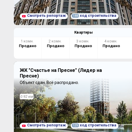
Смотреть репортаж
ход строительства
188
Квартиры
1 комн.
2 комн.
3 комн.
4 комн.
Продано
Продано
Продано
Продано
ЖК "Счастье на Пресне" (Лидер на
Пресне)
Объект сдан.
Всё распродано.
0.92 км
Смотреть репортаж
ход строительства
129