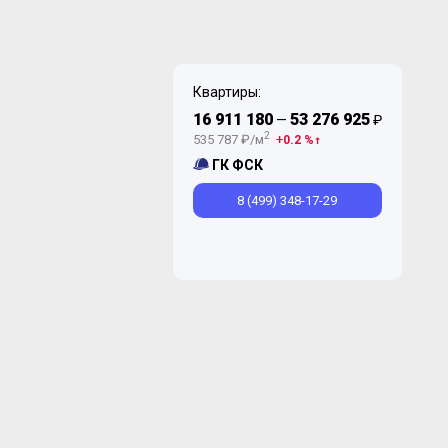
Квартиры:
16 911 180
53 276 925
—
₽
2
535 787 ₽/м
0.2 %
ГК ФСК
8 (499) 348-17-29