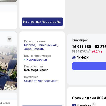
На страницу Новостройки
Квартиры:
Расположение
Москва,
Северный АО,
16 911 180
53 27
—
Хорошёвский
2
535 787 ₽/м
0.2 %
Ближайшее метро
ГК ФСК
Хорошёвская
Класс жилья
Комфорт-класс
Компания
Самолет Девелопмент
Сроки сдачи ЖК A
4 комн.
1