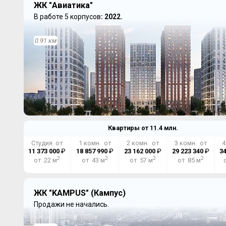
ЖК "Авиатика"
В работе 5 корпусов
: 2022.
0.91 км
Квартиры от
11.4
млн.
Студия от
1 комн. от
2 комн. от
3 комн. от
4
11 373 000
₽
18 857 990
₽
23 162 000
₽
29 223 340
₽
34
2
2
2
2
от 22 м
от 43 м
от 57 м
от 85 м
ЖК "KAMPUS" (Кампус)
Продажи не начались.