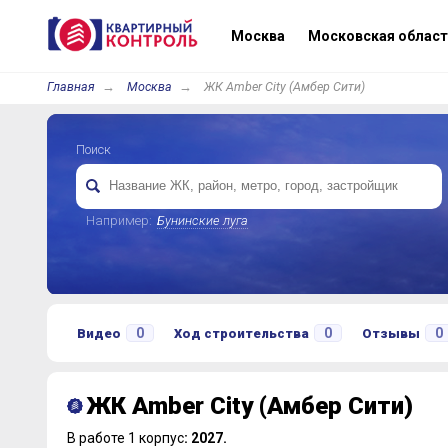
Москва
Московская област
Главная
Москва
ЖК Amber City (Амбер Сити)
Поиск
Например:
Бунинские луга
0
0
0
Видео
Ход строительства
Отзывы
ЖК Amber City (Амбер Сити)
В работе 1 корпус
: 2027.