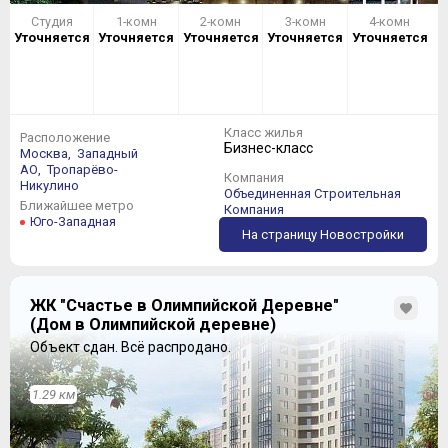
Студия
1-комн
2-комн
3-комн
4-комн
Уточняется
Уточняется
Уточняется
Уточняется
Уточняется
Класс жилья
Расположение
Бизнес-класс
Москва,
Западный
АО,
Тропарёво-
Компания
Никулино
Объединенная Строительная
Ближайшее метро
Компания
Юго-Западная
На страницу Новостройки
ЖК "Счастье в Олимпийской Деревне"
(Дом в Олимпийской деревне)
Объект сдан.
Всё распродано.
1.29 км