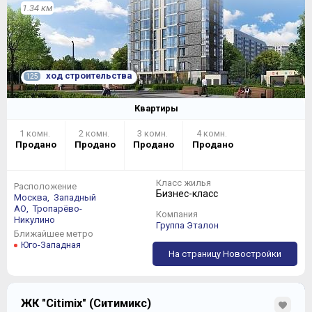
1.34 км
ход строительства
125
Квартиры
1 комн.
2 комн.
3 комн.
4 комн.
Продано
Продано
Продано
Продано
Класс жилья
Расположение
Бизнес-класс
Москва,
Западный
АО,
Тропарёво-
Компания
Никулино
Группа Эталон
Ближайшее метро
Юго-Западная
На страницу Новостройки
ЖК "Citimix" (Ситимикс)