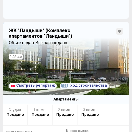
ЖК "Ландыши" (Комплекс
апартаментов "Ландыши")
Объект сдан.
Всё распродано.
2.03 км
Смотреть репортаж
ход строительства
181
Апартаменты
Студия
1 комн.
2 комн.
3 комн.
Продано
Продано
Продано
Продано
Класс жилья