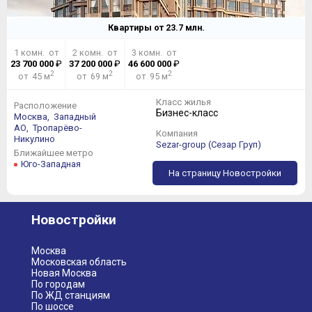
Квартиры от
23.7
млн.
1 комн. от
2 комн. от
3 комн. от
23 700 000
₽
37 200 000
₽
46 600 000
₽
2
2
2
от 45 м
от 69 м
от 95 м
Класс жилья
Расположение
Бизнес-класс
Москва,
Западный
АО,
Тропарёво-
Компания
Никулино
Sezar-group (Сезар Груп)
Ближайшее метро
Юго-Западная
На страницу Новостройки
Новостройки
Москва
Московская область
Новая Москва
По городам
По ЖД станциям
По шоссе