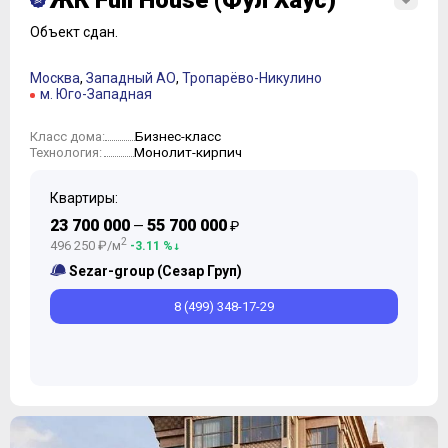
ЖК Full House (Фул Хаус)
Объект сдан.
Москва
,
Западный АО
,
Тропарёво-Никулино
м. Юго-Западная
Бизнес-класс
Класс дома:
Монолит-кирпич
Технология:
Квартиры:
23 700 000
55 700 000
—
₽
2
496 250 ₽/м
-3.11 %
Sezar-group (Сезар Груп)
8 (499) 348-17-29