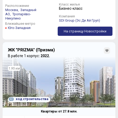
Класс жилья
Расположение
Бизнес-класс
Москва,
Западный
АО,
Тропарёво-
Компания
Никулино
SDI Group (Эс Ди Ай Груп)
Ближайшее метро
Юго-Западная
На страницу Новостройки
ЖК "PRIZMA" (Призма)
В работе 1 корпус
: 2022.
1.95 км
ход строительства
42
Квартиры от
27.8
млн.