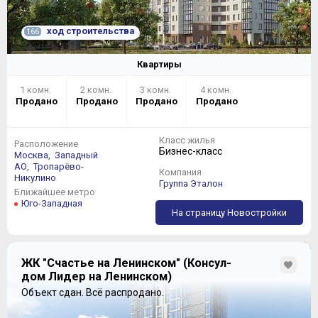
ход строительства
166
Квартиры
1 комн.
2 комн.
3 комн.
4 комн.
Продано
Продано
Продано
Продано
Класс жилья
Расположение
Бизнес-класс
Москва,
Западный
АО,
Тропарёво-
Компания
Никулино
Группа Эталон
Ближайшее метро
Юго-Западная
На страницу Новостройки
ЖК "Счастье на Ленинском" (Консул-
дом Лидер на Ленинском)
Объект сдан.
Всё распродано.