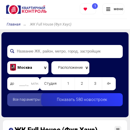
1
меню
Главная
ЖК Full House (Фул Хаус)
Москва
Расположение
до
млн.
Студия
1
2
3
4+
Все параметры
Показать 580 новостроек