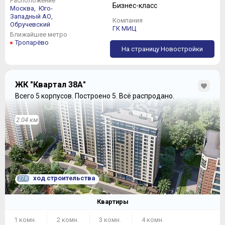
Расположение
Бизнес-класс
Москва,
Юго-
Западный АО,
Компания
Обручевский
ГК МИЦ
Ближайшее метро
Тропарёво
На страницу Новостройки
ЖК "Квартал 38А"
Всего 5 корпусов.
Построено 5.
Всё распродано.
2.04 км
ход строительства
278
Квартиры
1 комн.
2 комн.
3 комн.
4 комн.