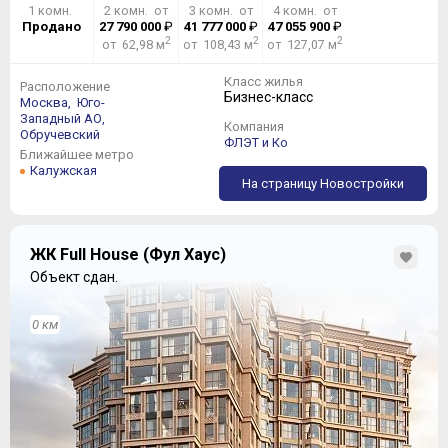
1 комн.
2 комн. от
3 комн. от
4 комн. от
Продано
27 790 000
₽
41 777 000
₽
47 055 900
₽
2
2
2
от 62,98 м
от 108,43 м
от 127,07 м
Класс жилья
Расположение
Бизнес-класс
Москва,
Юго-
Западный АО,
Компания
Обручевский
ФЛЭТ и Ко
Ближайшее метро
Калужская
На страницу Новостройки
ЖК Full House (Фул Хаус)
Объект сдан.
0 км