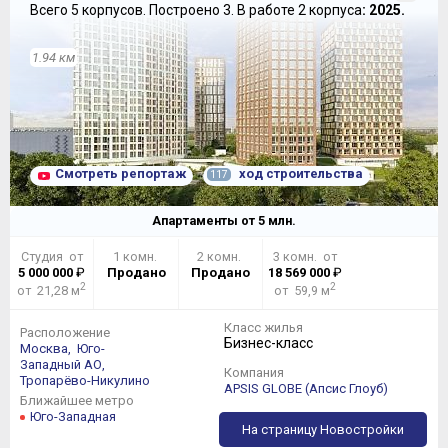
Всего 5 корпусов.
Построено 3.
В работе 2 корпуса
: 2025.
1.94 км
Смотреть репортаж
ход строительства
117
Апартаменты от
5
млн.
Студия от
1 комн.
2 комн.
3 комн. от
5 000 000
₽
Продано
Продано
18 569 000
₽
2
2
от 21,28 м
от 59,9 м
Класс жилья
Расположение
Бизнес-класс
Москва,
Юго-
Западный АО,
Компания
Тропарёво-Никулино
APSIS GLOBE (Апсис Глоуб)
Ближайшее метро
Юго-Западная
На страницу Новостройки