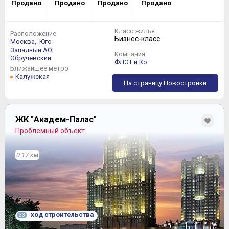
Продано
Продано
Продано
Продано
Класс жилья
Расположение
Бизнес-класс
Москва,
Юго-
Западный АО,
Компания
Обручевский
ФЛЭТ и Ко
Ближайшее метро
Калужская
На страницу Новостройки
ЖК "Академ-Палас"
Проблемный объект.
0.17 км
ход строительства
33