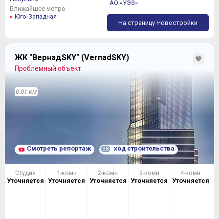
АО «УЭЗ»
Ближайшее метро
Юго-Западная
На страницу Новостройки
ЖК "ВернадSKY" (VernadSKY)
Проблемный объект.
0.01 км
Смотреть репортаж
ход строительства
38
Студия
1-комн
2-комн
3-комн
4-комн
Уточняется
Уточняется
Уточняется
Уточняется
Уточняется