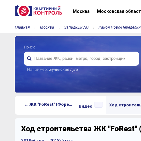
Москва
Московская област
Главная
Москва
Западный АО
Район Ново-Переделки
Поиск
Например:
Бунинские луга
← ЖК "FoRest" (Форест)
Ход строител
Видео
Ход строительства ЖК "FoRest" 
2019-й год
2018-й год