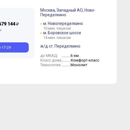
Москва
,
Западный АО
,
Ново-
Переделкино
Сентябрь
Июль
Июнь
679 144
м. Новопеределкино
₽
10 мин. пешком
м. Боровское шоссе
14 мин. пешком
ж/д ст. Переделкино
8-17-29
6 км.
до МКАД:
Комфорт-класс
Класс дома:
Монолит
Технология: