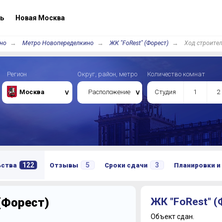
ь
Новая Москва
но
Метро Новопеределкино
ЖК "FoRest" (Форест)
Ход строите
Регион
Округ, район, метро
Количество комнат
Москва
Расположение
Студия
1
2
122
5
3
ьства
Отзывы
Сроки сдачи
Планировки и
(Форест)
ЖК "FoRest" (
Объект сдан.