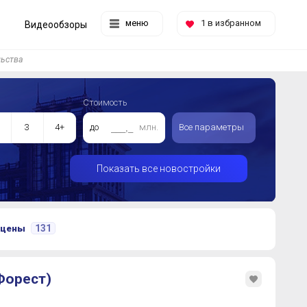
меню
1
в избранном
Видеообзоры
льства
Стоимость
3
4+
до
млн.
Все параметры
Показать все новостройки
131
 цены
Форест)