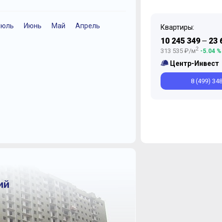
Июль
Июнь
Май
Апрель
Декабрь
Ноябрь
Квартиры:
10 245 349
23 
—
2
313 535 ₽/м
-5.04 %
Центр-Инвест
8 (499) 34
ий