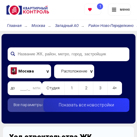
1
меню
Главная
Москва
Западный АО
Район Ново-Переделкино
Москва
Расположение
до
млн.
Студия
1
2
3
4+
Все параметры
Показать все новостройки