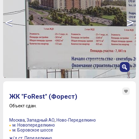
<
>
1
2
ЖК "FoRest" (Форест)
3
4
Объект сдан.
5
6
Москва
,
Западный АО
,
Ново-Переделкино
7
м. Новопеределкино
м. Боровское шоссе
ж/д ст. Переделкино