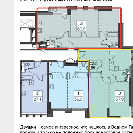
Двушки
– самое интересное, что нашлось в Водном Га
лоджии и только им положено большое угловое остек