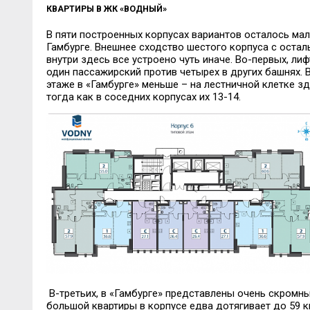
КВАРТИРЫ В ЖК «ВОДНЫЙ»
В
пяти построенных к
орпусах вариантов осталось мал
Гамбурге.
Внешнее сходство шестого корпуса с оста
внутри здесь все устроено чуть иначе. Во-первых, ли
од
ин пассажирский
против четырех в других башнях. 
этаже в «Гамбурге» меньше – на лестничной клетке зд
тогда как в соседних корпусах их 13-14.
В
-
третьих, в «Гамбурге» представлены очень скром
большой квартиры в корпусе едва дотягивает до 59
к