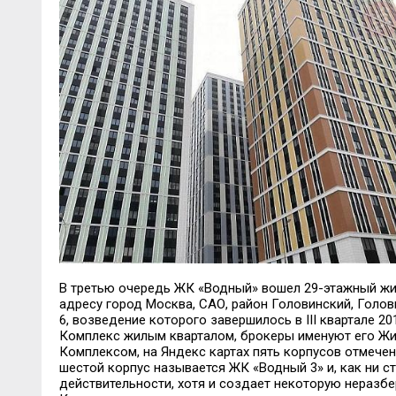
В третью очередь ЖК «Водный» вошел 29
-
этажный жи
адресу
город Москва, САО, район
Головинский
,
Голов
6
,
во
зведение
которого завершилось в
III
квартале 20
Комплекс жилым кварталом, брокеры именуют его Ж
Комплексом, на Яндекс картах пять корпусов отмечен
шестой корпус называется ЖК «Водный
3
»
и, как ни с
действительности, хотя и создает некоторую неразбе