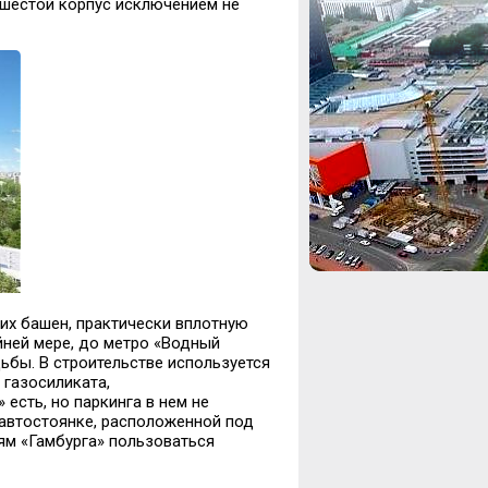
 шестой корпус исключением не
их башен, практически
вплотную
йней мере, до метро «Водный
дьбы. В строительстве используется
з
газосиликата
,
есть, но паркинга в нем не
автостоянке, расположенной под
ям «Гамбурга»
пользоваться