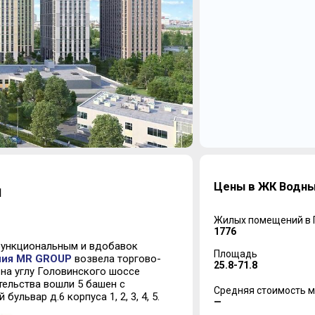
Цены в ЖК Водн
й
Жилых помещений в
1776
функциональным и вдобавок
Площадь
ния MR GROUP
возвела торгово-
25.8-71.8
на углу
Головинского
шоссе
ельства вошли 5 башен с
Средняя стоимость м
й бульвар д.6
корп
у
са
1, 2, 3, 4, 5.
—