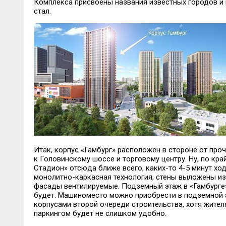
Комплекса присвое
ны названия известных городов и
стал.
Итак, корпус «Гамбург» расположен в стороне от проч
к
Головинскому
шоссе и торговому центру. Ну, по кра
Стадион» отсюда ближе всего, каких-то 4-5 минут хо
монолитно-каркасная технология, стены выложены и
фасады
вентилируемые. Подземный этаж в «Гамбурге» 
будет.
Машиноместо
можно приобрести в подземной 
корпусами второй очереди строительства, хотя
жител
паркингом будет не слишком удобно.