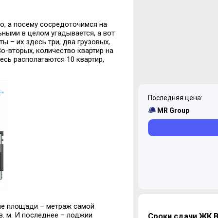
о, а посему сосредоточимся на
льными
в целом
угадывается, а вот
фты – их
здесь три, два грузовых,
Во-вторых, количество квартир на
есь располагаются 10 квартир,
Последняя цена:
MR Group
ные площади – метраж самой
в.
м
. И последнее – лоджии
Сроки сдачи ЖК 