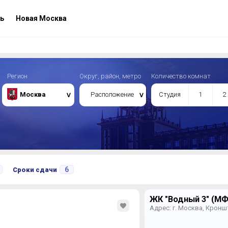
ь
Новая Москва
Регион
Округ, район, метро
Количество комнат
Москва
Расположение
Студия
1
2
6
Сроки сдачи
ЖК "Водный 3" (МФ
)
Адрес: г. Москва, Кронш