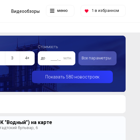
меню
1
в избранном
Видеообзоры
Стоимость
3
4+
до
млн.
Все параметры
Показать 580 новостроек
К "Водный") на карте
тадтский бульвар, 6