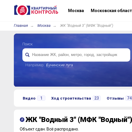
Москва
Московская област
Главная
Москва
ЖК "Водный 3" (МФК "Водный")
Поиск
Например:
Бунинские луга
1
23
74
Видео
Ход строительства
Отзывы
ЖК "Водный 3" (МФК "Водный"
Объект сдан.
Всё распродано.