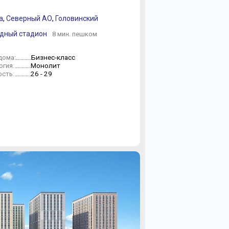
а
,
Северный АО
,
Головинский
одный стадион
8 мин. пешком
Бизнес-класс
дома:
Монолит
огия:
26 - 29
сть: