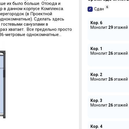
ньше их было больше. Отсюда и
6
ир в данном корпусе
Комплекса
.
Сдан
перегородок
(в
Проектной
 однокомнатные
)
.
С
делать здесь
Кор. 6
 с гостевыми санузлами
в
Монолит
29
этажей
раз хватает.
Все предельно просто
36-
метровые однокомнатные
...
Кор. 1
Монолит
26
этажей
Кор. 2
Монолит
26
этажей
Кор. 3
Монолит
26
этажей
Кор. 4