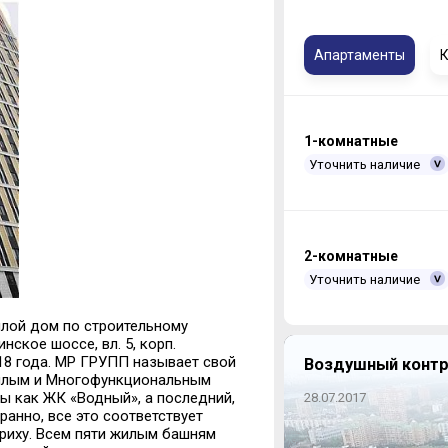
Апартаменты
К
1-комнатные
Уточнить наличие
2-комнатные
Уточнить наличие
лой дом по строительному
инское
шоссе, вл. 5, корп.
18
года
. МР ГРУПП
называет свой
Воздушный контр
илым и Многофункциональным
ы как ЖК «Водный», а последний,
28.07.2017
транно, все это соответствует
риху.
Всем
пяти жилым башням