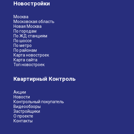
Новостройки
Москва
Московская область
Новая Москва
По городам
По ЖД станциям
По шоссе
По метро
По районам
Карта новостроек
Карта сайта
Топ новостроек
Квартирный Контроль
Акции
Новости
Контрольный покупатель
Видеообзоры
Застройщики
О проекте
Контакты