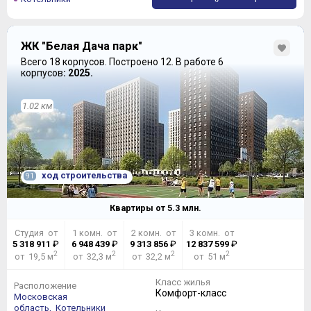
ЖК "Белая Дача парк"
Всего 18 корпусов.
Построено 12.
В работе 6
корпусов
: 2025.
1.02 км
ход строительства
91
Квартиры от
5.3
млн.
Студия от
1 комн. от
2 комн. от
3 комн. от
5 318 911
₽
6 948 439
₽
9 313 856
₽
12 837 599
₽
2
2
2
2
от 19,5 м
от 32,3 м
от 32,2 м
от 51 м
Класс жилья
Расположение
Комфорт-класс
Московская
область,
Котельники