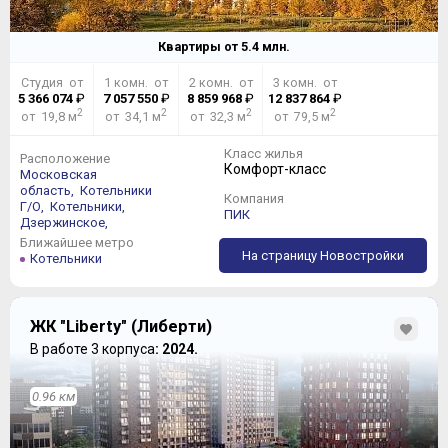
Квартиры от
5.4
млн.
Студия от
1 комн. от
2 комн. от
3 комн. от
5 366 074
₽
7 057 550
₽
8 859 968
₽
12 837 864
₽
2
2
2
2
от 19,8 м
от 34,1 м
от 32,3 м
от 79,5 м
Класс жилья
Расположение
Комфорт-класс
Московская
область,
Котельники
Компания
Г/О,
Котельники,
ПИК
Дзержинское,
Ближайшее метро
На страницу Новостройки
Котельники
ЖК "Liberty" (Либерти)
В работе 3 корпуса
: 2024.
0.96 км