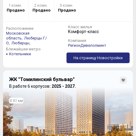
1 комн.
2 комн.
3 комн.
Продано
Продано
Продано
Класс жилья
Расположение
Комфорт-класс
Московская
область,
Люберцы Г/
Компания
О,
Люберцы,
РегионДевелопмент
Ближайшее метро
Котельники
На страницу Новостройки
ЖК "Томилинский бульвар"
В работе 6 корпусов
: 2025 - 2027.
0.51 км