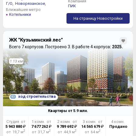
Компания
Г/О,
Новорязанское,
ПИК
Ближайшее метро
Котельники
На страницу Новостройки
ЖК "Кузьминский лес"
Всего 7 корпусов.
Построено 3.
В работе 4 корпуса
: 2025.
1.13 км
ход строительства
83
Квартиры от
5.9
млн.
Студия от
1 комн. от
2 комн. от
3 комн. от
4 комн.
5 943 880
₽
7 677 262
₽
9 789 692
₽
14 565 679
₽
Продано
2
2
2
2
от 19,7 м
от 31,7 м
от 44,9 м
от 64 м