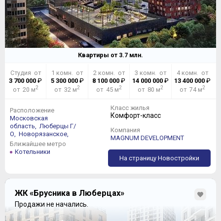
Квартиры от
3.7
млн.
Студия от
1 комн. от
2 комн. от
3 комн. от
4 комн. от
3 700 000
₽
5 300 000
₽
8 100 000
₽
14 000 000
₽
13 400 000
₽
2
2
2
2
2
от 20 м
от 32 м
от 45 м
от 80 м
от 74 м
Класс жилья
Расположение
Комфорт-класс
Московская
область,
Люберцы Г/
Компания
О,
Новорязанское,
MAGNUM DEVELOPMENT
Ближайшее метро
Котельники
На страницу Новостройки
ЖК «Брусника в Люберцах»
Продажи не начались.