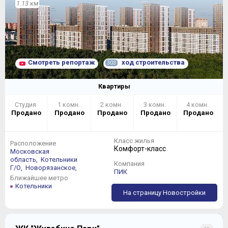
1.13 км
Смотреть репортаж
ход строительства
303
Квартиры
Студия
1 комн.
2 комн.
3 комн.
4 комн.
Продано
Продано
Продано
Продано
Продано
Класс жилья
Расположение
Комфорт-класс
Московская
область,
Котельники
Компания
Г/О,
Новорязанское,
ПИК
Ближайшее метро
Котельники
На страницу Новостройки