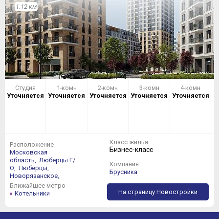
1.12 км
Студия
1-комн
2-комн
3-комн
4-комн
Уточняется
Уточняется
Уточняется
Уточняется
Уточняется
Класс жилья
Расположение
Бизнес-класс
Московская
область,
Люберцы Г/
Компания
О,
Люберцы,
Брусника
Новорязанское,
Ближайшее метро
На страницу Новостройки
Котельники