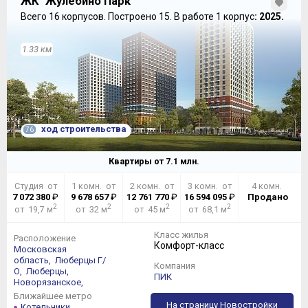
ЖК "Жулебино Парк"
Всего 16 корпусов.
Построено 15.
В работе 1 корпус
: 2025.
1.33 км
ход строительства
76
Квартиры от
7.1
млн.
Студия от
1 комн. от
2 комн. от
3 комн. от
4 комн.
7 072 380
₽
9 678 657
₽
12 761 770
₽
16 594 095
₽
Продано
2
2
2
2
от 19,7 м
от 32 м
от 45 м
от 68,1 м
Класс жилья
Расположение
Комфорт-класс
Московская
область,
Люберцы Г/
Компания
О,
Люберцы,
ПИК
Новорязанское,
Ближайшее метро
На страницу Новостройки
Котельники