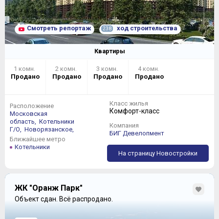
Смотреть репортаж
ход строительства
238
Квартиры
1 комн.
2 комн.
3 комн.
4 комн.
Продано
Продано
Продано
Продано
Класс жилья
Расположение
Комфорт-класс
Московская
область,
Котельники
Компания
Г/О,
Новорязанское,
БИГ Девелопмент
Ближайшее метро
Котельники
На страницу Новостройки
ЖК "Оранж Парк"
Объект сдан.
Всё распродано.