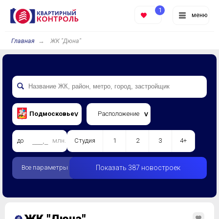
1
меню
Главная
ЖК "Дюна"
Подмосковье
Расположение
до
млн.
Студия
1
2
3
4+
Все параметры
Показать 387 новостроек