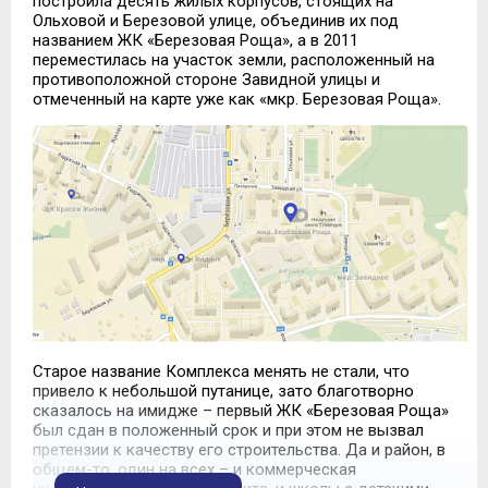
построила десять жилых корпусов, стоящих на
Ольховой и Березовой улице, объединив их под
названием ЖК «Березовая Роща», а в 2011
переместилась на участок земли, расположенный на
противоположной стороне Завидной улицы и
отмеченный на карте уже как «мкр. Березовая Роща».
Старое название Комплекса менять не стали, что
привело к небольшой путанице, зато благотворно
сказалось на имидже – первый ЖК «Березовая Роща»
был сдан в положенный срок и при этом не вызвал
претензии к качеству его строительства. Да и район, в
общем-то, один на всех – и коммерческая