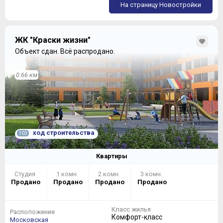
На страницу Новостройки
ЖК "Краски жизни"
Объект сдан.
Всё распродано.
0.66 км
ход строительства
103
Потолки здесь высотой под три метра, установлены
качественные ПВХ-окна.
Квартиры
Студия
1 комн.
2 комн.
3 комн.
Продано
Продано
Продано
Продано
Класс жилья
Расположение
Комфорт-класс
Московская