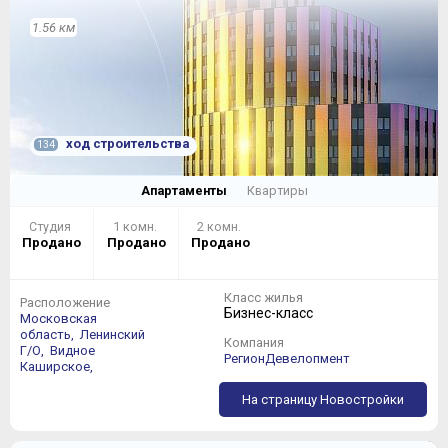
1.56 км
ход строительства
134
Апартаменты
Квартиры
Студия
1 комн.
2 комн.
Продано
Продано
Продано
Класс жилья
Расположение
Бизнес-класс
Московская
область,
Ленинский
Компания
Г/О,
Видное
РегионДевелопмент
Каширское,
На страницу Новостройки