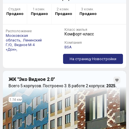
Студия
1 комн.
2 комн.
3 комн.
Продано
Продано
Продано
Продано
Класс жилья
Расположение
Комфорт-класс
Московская
область,
Ленинский
Компания
Г/О,
Видное
М-4
BSA
в IV
квартале 2018 (Корпус №4). и заканчивая I
«Дон»,
кварталом 2019 (Корпус №3).
На страницу Новостройки
ЖК "Эко Видное 2.0"
Всего 5 корпусов.
Построено 3.
В работе 2 корпуса
: 2025.
1.16 км