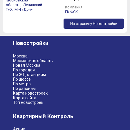
Московская
область,
Ленинский
Компания
Г/О,
М-4 «Дон»
ГК ФСК
На страницу Новостройки
Новостройки
Москва
Московская область
Новая Москва
По городам
По ЖД станциям
По шоссе
По метро
По районам
Карта новостроек
Карта сайта
Топ новостроек
Квартирный Контроль
Акции