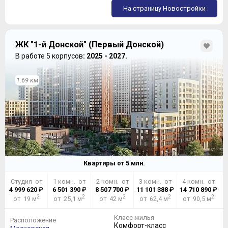
На страницу Новостройки
ЖК "1-й Донской" (Первый Донской)
В работе 5 корпусов
: 2025 - 2027.
1.69 км
Квартиры от
5
млн.
Студия от
1 комн. от
2 комн. от
3 комн. от
4 комн. от
4 999 620
₽
6 501 390
₽
8 507 700
₽
11 101 388
₽
14 710 890
₽
2
2
2
2
2
от 19 м
от 25,1 м
от 42 м
от 62,4 м
от 90,5 м
Класс жилья
Расположение
Комфорт-класс