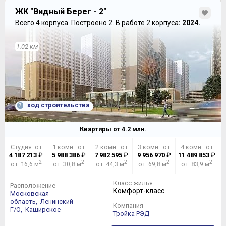
ЖК "Видный Берег - 2"
Всего 4 корпуса.
Построено 2.
В работе 2 корпуса
: 2024.
1.02 км
ход строительства
7
Квартиры от
4.2
млн.
Студия от
1 комн. от
2 комн. от
3 комн. от
4 комн. от
4 187 213
₽
5 988 386
₽
7 982 595
₽
9 956 970
₽
11 489 853
₽
2
2
2
2
2
от 16,6 м
от 30,8 м
от 44,3 м
от 69,8 м
от 83,9 м
Класс жилья
Расположение
Комфорт-класс
Московская
область,
Ленинский
Компания
Г/О,
Каширское
Тройка РЭД