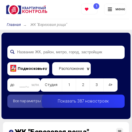
1
меню
Главная
ЖК "Березовая роща"
Подмосковье
Расположение
до
млн.
Студия
1
2
3
4+
Все параметры
Показать 387 новостроек