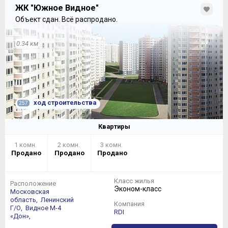
ЖК "Южное Видное"
Объект сдан.
Всё распродано.
В некоторых двушках будет и гостевой санузел.
0.34 км
ход строительства
257
Квартиры
1 комн.
2 комн.
3 комн.
Продано
Продано
Продано
В 100-метровой четырехкомнатной квартире
Класс жилья
обнаружился санузел площадью 8,5 кв. м с эркером
Расположение
Эконом-класс
Московская
область,
Ленинский
Компания
Г/О,
Видное
М-4
RDI
«Дон»,