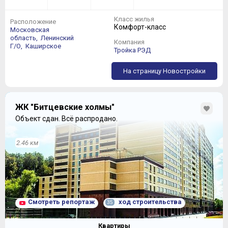
Класс жилья
Расположение
Комфорт-класс
Московская
область,
Ленинский
Компания
Г/О,
Каширское
Тройка РЭД
На страницу Новостройки
ЖК "Битцевские холмы"
Объект сдан.
Всё распродано.
Оставшиеся три 13-этажных корпуса сдаются
Госкомиссии, начиная со II квартала 2017 года (Корпус
2.46 км
№2),
Смотреть репортаж
ход строительства
35
Квартиры