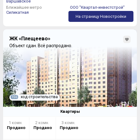
Варшавское
Ближайшее метро
ООО "Квартал-инвестстрой"
Силикатная
На страницу Новостройки
ЖК «Плещеево»
Объект сдан.
Всё распродано.
ход строительства
156
Квартиры
1 комн.
2 комн.
3 комн.
Продано
Продано
Продано