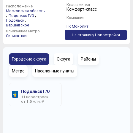
Класс жилья
Расположение
Комфорт-класс
Московская область
,
,
Подольск Г/О
Компания
,
Подольск
Варшавское
ГК Монолит
Ближайшее метро
На страницу Новостройки
Силикатная
Городские округа
Округа
Районы
Метро
Населенные пункты
Подольск Г/О
11 новостроек
от
1.5
млн. ₽