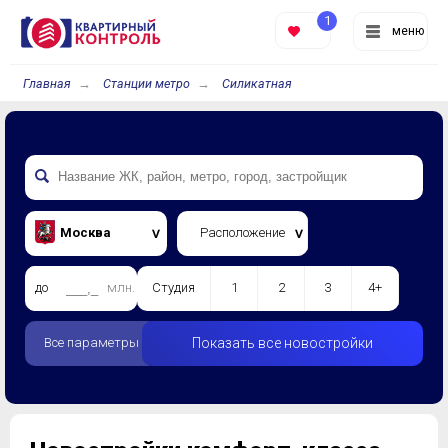
1
меню
Главная
Станции метро
Силикатная
Москва
Расположение
до
млн.
Студия
1
2
3
4+
Все параметры
Показать все новостройки