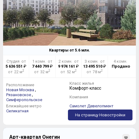
Квартиры от
5.6
млн.
Студия от
1 комн. от
2 комн. от
3 комн. от
4 комн.
5 636 551
₽
7 440 799
₽
9 974 161
₽
13 495 510
₽
Продано
2
2
2
2
от 22 м
от 32 м
от 52 м
от 78 м
Класс жилья
Расположение
Комфорт-класс
,
Новая Москва
,
Рязановское
Компания
Симферопольское
Ближайшее метро
Самолет Девелопмент
Силикатная
На страницу Новостройки
Арт-квартал Онегин