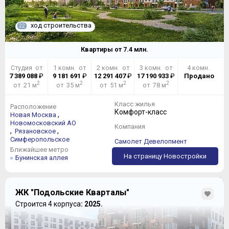
ход строительства
22
Квартиры от
7.4
млн.
Студия от
1 комн. от
2 комн. от
3 комн. от
4 комн.
7 389 088
₽
9 181 691
₽
12 291 407
₽
17 190 933
₽
Продано
2
2
2
2
от 21 м
от 35 м
от 51 м
от 78 м
Класс жилья
Расположение
Комфорт-класс
,
Новая Москва
Новомосковский АО
Компания
,
,
Рязановское
Симферопольское
Самолет Девелопмент
Ближайшее метро
На страницу Новостройки
Бунинская аллея
ЖК "Подольские Кварталы"
Строится 4 корпуса
: 2025.