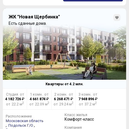
ЖК "Новая Щербинка"
Есть сданные дома.
Квартиры от
4.2
млн.
Студия от
1 комн. от
2 комн. от
3 комн. от
4 182 726
₽
4 661 874
₽
6 268 471
₽
7 948 896
₽
2
2
2
2
от 22.2 м
от 22.09 м
от 29.24 м
от 37.2 м
Класс жилья
Расположение
Комфорт-класс
Московская область
,
,
Подольск Г/О
Компания