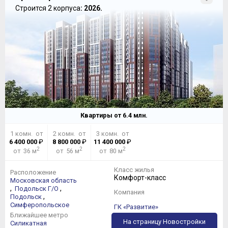
Строится 2 корпуса
: 2026.
Квартиры от
6.4
млн.
1 комн. от
2 комн. от
3 комн. от
6 400 000
₽
8 800 000
₽
11 400 000
₽
2
2
2
от 36 м
от 56 м
от 80 м
Класс жилья
Расположение
Комфорт-класс
Московская область
,
,
Подольск Г/О
Компания
,
Подольск
Симферопольское
ГК «Развитие»
Ближайшее метро
На страницу Новостройки
Силикатная