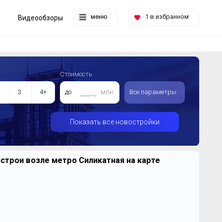
меню
1
в избранном
Видеообзоры
Стоимость
3
4+
до
млн.
Все параметры
Показать все новостройки
строи возле метро Силикатная на карте