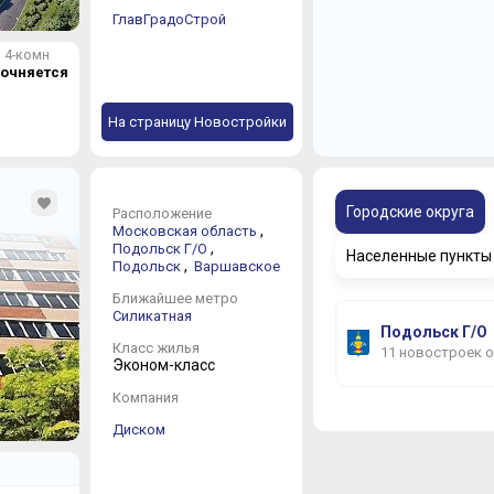
ГлавГрадоСтрой
4-комн
точняется
На страницу Новостройки
Городские округа
Расположение
,
Московская область
,
Подольск Г/О
Населенные пункты
,
Подольск
Варшавское
Ближайшее метро
Силикатная
Подольск Г/О
Класс жилья
11 новостроек 
Эконом-класс
Компания
Диском