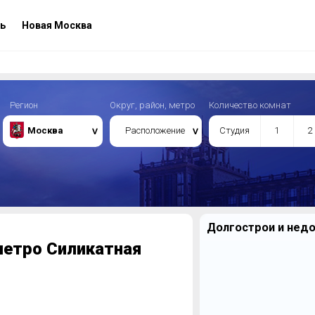
ь
Новая Москва
Регион
Округ, район, метро
Количество комнат
Москва
Расположение
Студия
1
2
Долгострои и недо
метро Силикатная