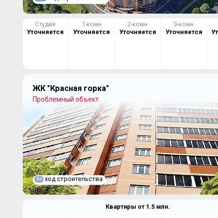
Студия
1-комн
2-комн
3-комн
Уточняется
Уточняется
Уточняется
Уточняется
У
ЖК "Красная горка"
Проблемный объект.
ход строительства
84
Квартиры от
1.5
млн.