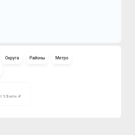
Округа
Районы
Метро
от
1.5
млн. ₽